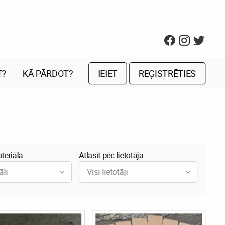
T?
KĀ PĀRDOT?
IEIET
REĢISTRĒTIES
teriāla:
Atlasīt pēc lietotāja:
āli
Visi lietotāji