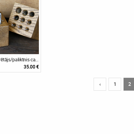
Caurduru turētājs/paliktnis caurduršanai.
35.00 €
‹
1
2