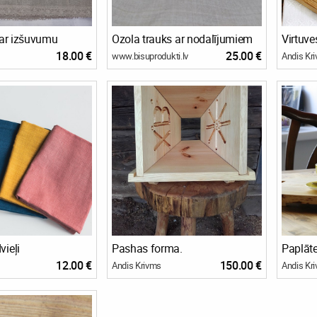
 ar izšuvumu
Ozola trauks ar nodalījumiem
Virtuves
18.00 €
25.00 €
www.bisuprodukti.lv
Andis Kr
vieļi
Pashas forma.
Paplāte
12.00 €
150.00 €
Andis Krivms
Andis Kr