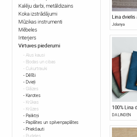
Kalēju darbi, metāldizains
Koka izstrādājumi
Lina dvielis
Mūzikas instrumenti
Jolanya
Mēbeles
Interjers
Virtuves piederumi
Alus kausi
Bļodas un cibas
Cukurtrauki
Dēlīši
Dvieļi
Glāzes
Karotes
Krūkas
100% Lina d
Krūzes
DA LINDEN
Paliktņi
Paplātes un spilvenpaplātes
Priekšauti
Pudeles