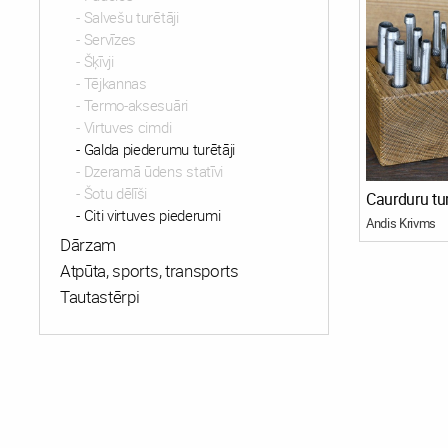
Salvešu turētāji
Servīzes
Šķīvji
Tējkannas
Termo-aksesuāri
Virtuves cimdi
Galda piederumu turētāji
Dzeramā ūdens statīvi
Šotu dēlīši
Citi virtuves piederumi
Andis Krivms
Dārzam
Atpūta, sports, transports
Tautastērpi