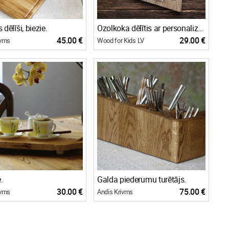
 dēlīši, biezie.
Ozolkoka dēlītis ar personalizāciju
45.00 €
29.00 €
ivms
Wood for Kids LV
.
Galda piederumu turētājs.
30.00 €
75.00 €
ivms
Andis Krivms