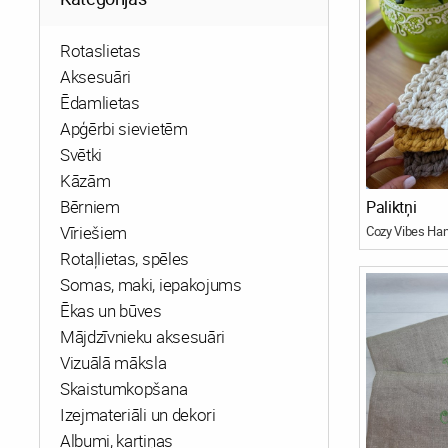
Rotaslietas
Aksesuāri
Ēdamlietas
Apģērbi sievietēm
Svētki
Kāzām
Bērniem
Paliktņi
Vīriešiem
Cozy Vibes H
Rotaļlietas, spēles
Somas, maki, iepakojums
Ēkas un būves
Mājdzīvnieku aksesuāri
Vizuālā māksla
Skaistumkopšana
Izejmateriāli un dekori
Albumi, kartiņas