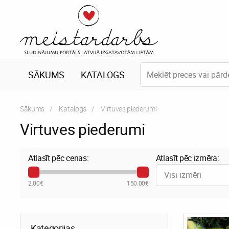
SĀKUMS
KATALOGS
Sākums
Katalogs
Current:
Virtuves piederumi
Virtuves piederumi
Atlasīt pēc cenas:
Atlasīt pēc izmēra:
Visi izmēri
2.00€
150.00€
Kategorijas