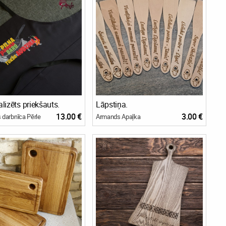
lizēts priekšauts.
Lāpstiņa.
13.00 €
3.00 €
 darbnīca Pērle
Armands Apaļka