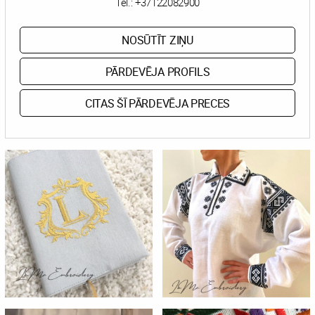
Tel.:
+37122082900
NOSŪTĪT ZIŅU
PĀRDEVĒJA PROFILS
CITAS ŠĪ PĀRDEVĒJA PRECES