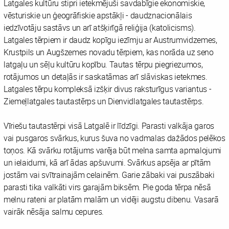
Latgales kultūru stipri ietekmējuši savdabīgie ekonomiskie,
vēsturiskie un ģeogrāfiskie apstākļi - daudznacionālais
iedzīvotāju sastāvs un arī atšķirīgā reliģija (katolicisms).
Latgales tērpiem ir daudz kopīgu iezīmju ar Austrumvidzemes,
Krustpils un Augšzemes novadu tērpiem, kas norāda uz seno
latgaļu un sēļu kultūru kopību. Tautas tērpu piegriezumos,
rotājumos un detaļās ir saskatāmas arī slāviskas ietekmes.
Latgales tērpu kompleksā izšķir divus raksturīgus variantus -
Ziemeļlatgales tautastērps un Dienvidlatgales tautastērps.
Vīriešu tautastērpi visā Latgalē ir līdzīgi. Parasti valkāja garos
vai pusgaros svārkus, kurus šuva no vadmalas dažādos pelēkos
toņos. Kā svārku rotājums varēja būt melna samta apmalojumi
un ielaidumi, kā arī ādas apšuvumi. Svārkus apsēja ar pītām
jostām vai svītrainajām celainēm. Garie zābaki vai puszābaki
parasti tika valkāti virs garajām biksēm. Pie goda tērpa nēsā
melnu rateni ar platām malām un vidēji augstu dibenu. Vasarā
vairāk nēsāja salmu cepures.