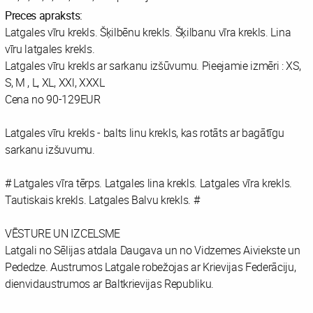
Preces apraksts:
Latgales vīru krekls. Šķilbēnu krekls. Šķilbanu vīra krekls. Lina
vīru latgales krekls.
Latgales vīru krekls ar sarkanu izšūvumu. Pieejamie izmēri : XS,
S, M , L, XL, XXl, XXXL
Cena no 90-129EUR
Latgales vīru krekls - balts linu krekls, kas rotāts ar bagātīgu
sarkanu izšuvumu.
# Latgales vīra tērps. Latgales lina krekls. Latgales vīra krekls.
Tautiskais krekls. Latgales Balvu krekls. #
VĒSTURE UN IZCELSME
Latgali no Sēlijas atdala Daugava un no Vidzemes Aiviekste un
Pededze. Austrumos Latgale robežojas ar Krievijas Federāciju,
dienvidaustrumos ar Baltkrievijas Republiku.