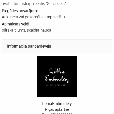
avots: Tautastērpu centrs "Senā klēts"
Piegādes nosacījumi:
Ar kurjera vai pakomāta starpniecību
Apmaksas veidi:
pārskaitījums, skaidra nauda
Informācija par pārdevēju
LemaEmbroidery
Rīgas apkārtne