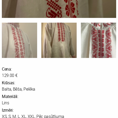
Cena:
129.00 €
Krāsas:
Balta, Bēša, Pelēka
Materiāli:
Lins
Izmēri:
XS, S, M, L, XL, XXL, Pēc pasūtījuma