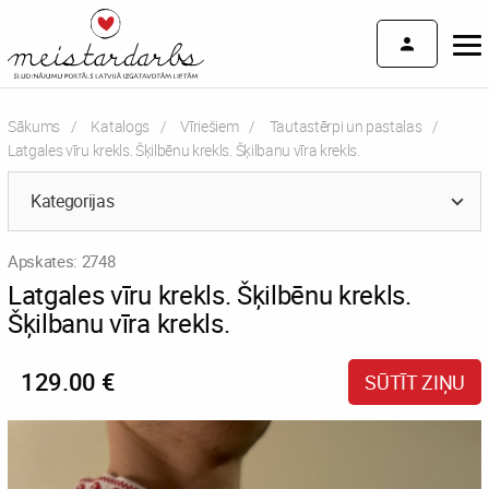
Sākums
Katalogs
Vīriešiem
Tautastērpi un pastalas
Current:
Latgales vīru krekls. Šķilbēnu krekls. Šķilbanu vīra krekls.
Kategorijas
Apskates: 2748
Latgales vīru krekls. Šķilbēnu krekls.
Šķilbanu vīra krekls.
129.00 €
SŪTĪT ZIŅU