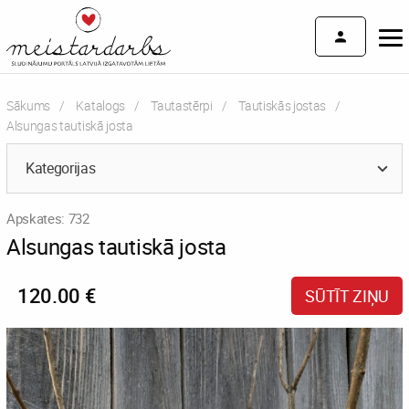
Sākums
Katalogs
Tautastērpi
Tautiskās jostas
Current:
Alsungas tautiskā josta
Kategorijas
Apskates: 732
Alsungas tautiskā josta
120.00 €
SŪTĪT ZIŅU