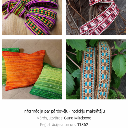
Informācija par pārdevēju - nodokļu maksātāju
Vārds, Uzvārds:
Guna Miķelsone
Reģistrācijas numurs:
11362