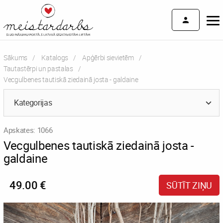
Sākums
Katalogs
Apģērbi sievietēm
Tautastērpi un pastalas
Current:
Vecgulbenes tautiskā ziedainā josta - galdaine
Kategorijas
Apskates: 1066
Vecgulbenes tautiskā ziedainā josta -
galdaine
49.00 €
SŪTĪT ZIŅU