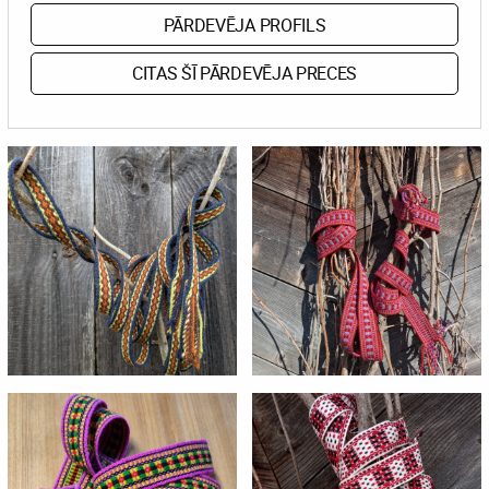
PĀRDEVĒJA PROFILS
CITAS ŠĪ PĀRDEVĒJA PRECES