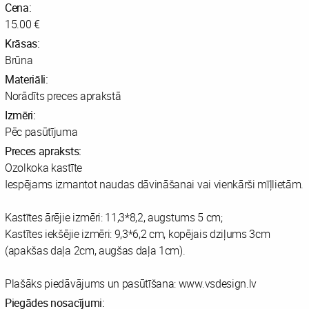
Cena:
15.00 €
Krāsas:
Brūna
Materiāli:
Norādīts preces aprakstā
Izmēri:
Pēc pasūtījuma
Preces apraksts:
Ozolkoka kastīte
Iespējams izmantot naudas dāvināšanai vai vienkārši mīļlietām.
Kastītes ārējie izmēri: 11,3*8,2, augstums 5 cm;
Kastītes iekšējie izmēri: 9,3*6,2 cm, kopējais dziļums 3cm
(apakšas daļa 2cm, augšas daļa 1cm).
Plašāks piedāvājums un pasūtīšana: www.vsdesign.lv
Piegādes nosacījumi: