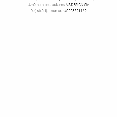
Uzņēmuma nosaukums:
VS DESIGN SIA
Reģistrācijas numurs:
40203521162