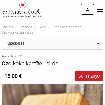
Sākums
Katalogs
Svētki
Neparastas dāvanas
Current:
Ozolkoka kastīte - sirds
Kategorijas
Apskates: 511
Ozolkoka kastīte - sirds
15.00 €
SŪTĪT ZIŅU