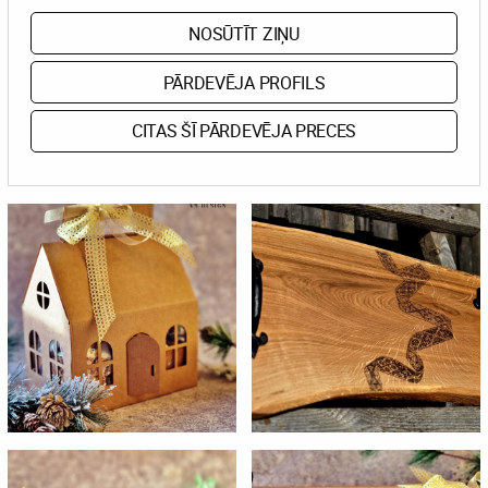
NOSŪTĪT ZIŅU
PĀRDEVĒJA PROFILS
CITAS ŠĪ PĀRDEVĒJA PRECES