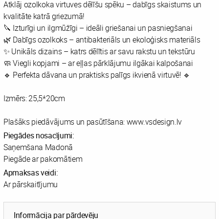
Atklāj ozolkoka virtuves dēlīšu spēku – dabīgs skaistums un
kvalitāte katrā griezumā!
🔪 Izturīgi un ilgmūžīgi – ideāli griešanai un pasniegšanai
🌿 Dabīgs ozolkoks – antibakteriāls un ekoloģisks materiāls
✨ Unikāls dizains – katrs dēlītis ar savu rakstu un tekstūru
🧼 Viegli kopjami – ar eļļas pārklājumu ilgākai kalpošanai
🔹 Perfekta dāvana un praktisks palīgs ikvienā virtuvē! 🔹
Izmērs: 25,5*20cm
Plašāks piedāvājums un pasūtīšana: www.vsdesign.lv
Piegādes nosacījumi:
Saņemšana Madonā
Piegāde ar pakomātiem
Apmaksas veidi:
Ar pārskaitījumu
Informācija par pārdevēju