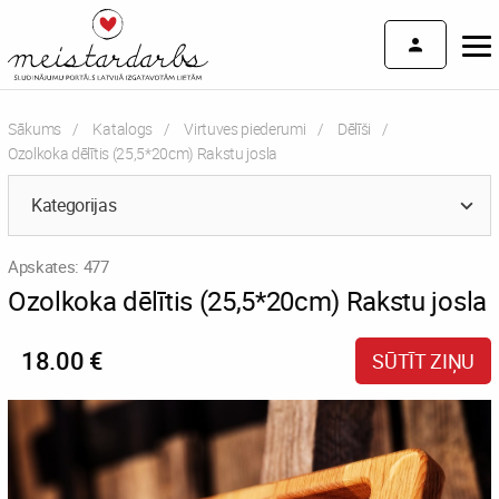
Sākums
Katalogs
Virtuves piederumi
Dēlīši
Current:
Ozolkoka dēlītis (25,5*20cm) Rakstu josla
Kategorijas
Apskates: 477
Ozolkoka dēlītis (25,5*20cm) Rakstu josla
18.00 €
SŪTĪT ZIŅU