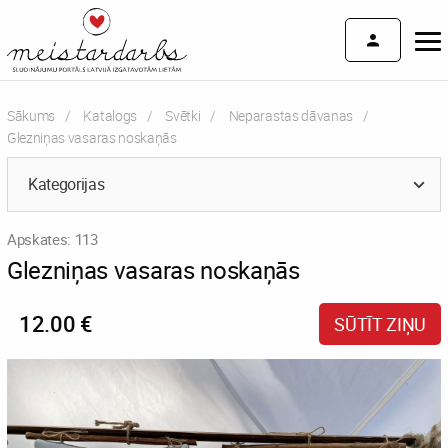
Sākums
Katalogs
Svētki
Neparastas dāvanas
Current:
Glezniņas vasaras noskaņās
Kategorijas
Apskates: 113
Glezniņas vasaras noskaņās
12.00 €
SŪTĪT ZIŅU