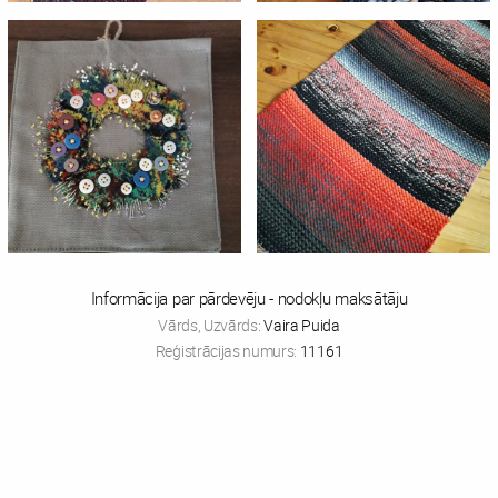
Informācija par pārdevēju - nodokļu maksātāju
Vārds, Uzvārds:
Vaira Puida
Reģistrācijas numurs:
11161