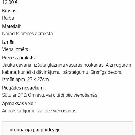
12.00 €
Krāsas:
Raiba
Materiāli:
Norādīts preces aprakstā
Izmēri:
Viens izmērs
Preces apraksts:
Jauka dāvana- izšūta glazniņa vasaras noskaņās. Aizmugurē ir
kabata, kur ielikt dāvinājumu, pārsteigumu. Sirsnīgs dekors.
Izmēri apm. 27 x 27cm.
Piegādes nosacījumi:
Sūtu ar DPD, Omnivu, vai citādi pēc vienošanās
Apmaksas veidi:
Ar pārskaitījumu, vai pēc vienošanās
Informācija par pārdevēju