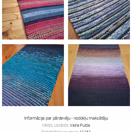
Informācija par pārdevēju - nodokļu maksātāju
Vārds, Uzvārds:
Vaira Puida
Reģistrācijas numurs:
11161