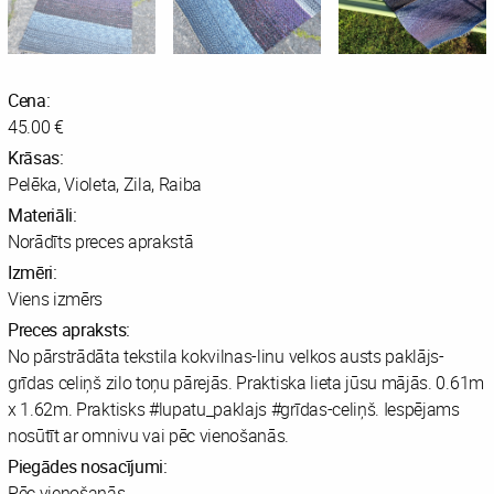
Cena:
45.00 €
Krāsas:
Pelēka, Violeta, Zila, Raiba
Materiāli:
Norādīts preces aprakstā
Izmēri:
Viens izmērs
Preces apraksts:
No pārstrādāta tekstila kokvilnas-linu velkos austs paklājs-
grīdas celiņš zilo toņu pārejās. Praktiska lieta jūsu mājās. 0.61m
x 1.62m. Praktisks #lupatu_paklajs #grīdas-celiņš. Iespējams
nosūtīt ar omnivu vai pēc vienošanās.
Piegādes nosacījumi:
Pēc vienošanās