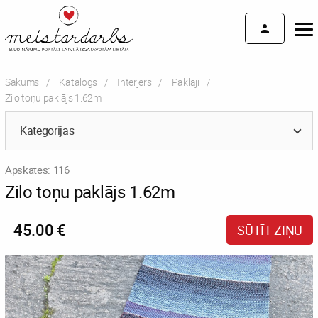
Sākums
Katalogs
Interjers
Paklāji
Current:
Zilo toņu paklājs 1.62m
Kategorijas
Apskates: 116
Zilo toņu paklājs 1.62m
45.00 €
SŪTĪT ZIŅU