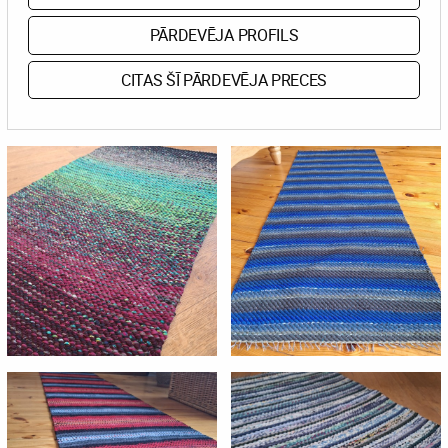
PĀRDEVĒJA PROFILS
CITAS ŠĪ PĀRDEVĒJA PRECES