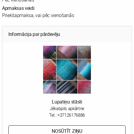
Apmaksas veidi:
Priekšapmaksa, vai pēc vienošanās
Informācija par pārdevēju
Lupatiņu stāsti
Jēkabpils apkārtne
Tel.:
+37126176886
NOSŪTĪT ZIŅU