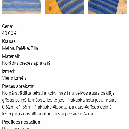
Cena:
43.00 €
Krāsas:
Melna, Pelēka, Zila
Materiāli:
Norādīts preces aprakstā
Izmēri:
Viens izmērs
Preces apraksts:
No pārstrādāta tekstila kokvilnas-linu velkos austs paklājs-
grīdas celiņš tumšos zilos toņos. Praktiska lieta jūsu mājās.
0.62m x 1.55m. Praktisks #lupatu_paklajs #grīdas-celiņš.
Iespējams nosūtīt ar omnivu vai pēc vienošanās.
Piegādes nosacījumi:
Pēc vienošanās