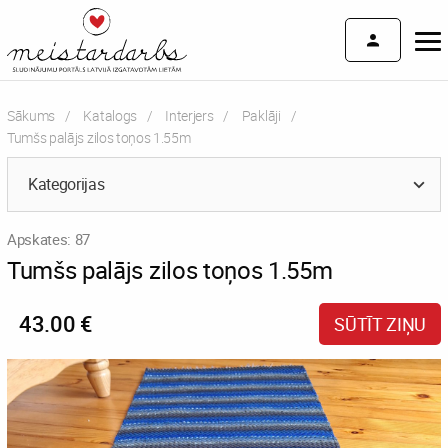
Sākums
Katalogs
Interjers
Paklāji
Current:
Tumšs palājs zilos toņos 1.55m
Kategorijas
Apskates: 87
Tumšs palājs zilos toņos 1.55m
43.00 €
SŪTĪT ZIŅU