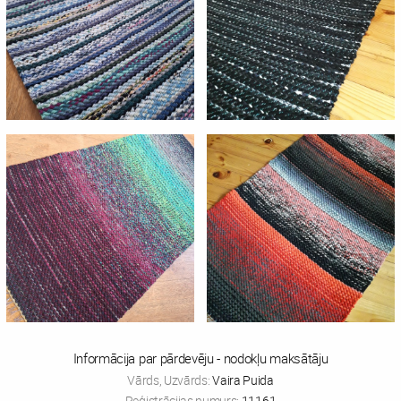
Informācija par pārdevēju - nodokļu maksātāju
Vārds, Uzvārds:
Vaira Puida
Reģistrācijas numurs:
11161