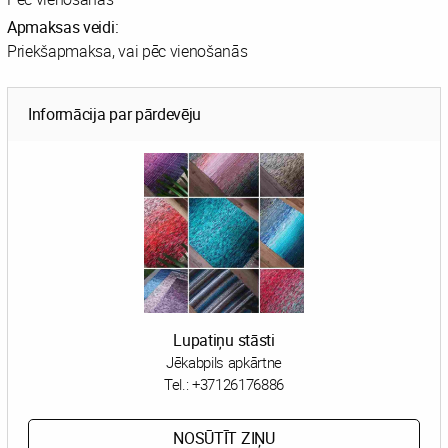
Apmaksas veidi:
Priekšapmaksa, vai pēc vienošanās
Informācija par pārdevēju
Lupatiņu stāsti
Jēkabpils apkārtne
Tel.:
+37126176886
NOSŪTĪT ZIŅU