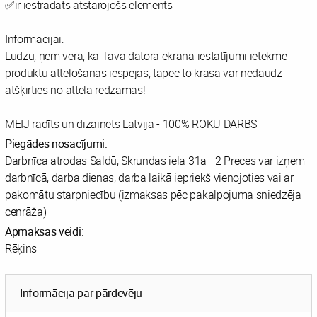
✅️ir iestrādāts atstarojošs elements
Informācijai:
Lūdzu, ņem vērā, ka Tava datora ekrāna iestatījumi ietekmē
produktu attēlošanas iespējas, tāpēc to krāsa var nedaudz
atšķirties no attēlā redzamās!
MEIJ radīts un dizainēts Latvijā - 100% ROKU DARBS
Piegādes nosacījumi:
Darbnīca atrodas Saldū, Skrundas iela 31a - 2 Preces var izņem
darbnīcā, darba dienas, darba laikā iepriekš vienojoties vai ar
pakomātu starpniecību (izmaksas pēc pakalpojuma sniedzēja
cenrāža)
Apmaksas veidi:
Rēķins
Informācija par pārdevēju