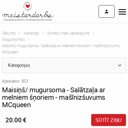
Sākums
Katalogs
Somas, maki, iepakojums
Mugursomas
Current:
Maisiņš/ mugursoma - Salātzaļa ar melniem šņoriem - mašīnizšuvums
MCqueen
Kategorijas
Apskates: 823
Maisiņš/ mugursoma - Salātzaļa ar
melniem šņoriem - mašīnizšuvums
MCqueen
20.00 €
SŪTĪT ZIŅU