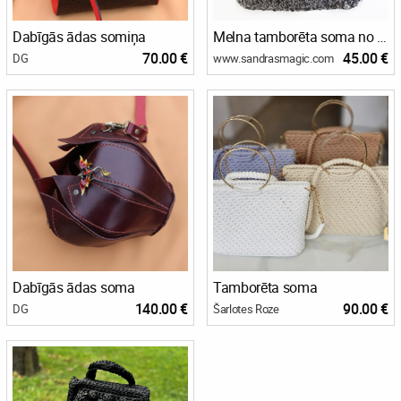
Dabīgās ādas somiņa
Melna tamborēta soma no biezas efektdzijas
70.00 €
45.00 €
DG
www.sandrasmagic.com
Dabīgās ādas soma
Tamborēta soma
140.00 €
90.00 €
DG
Šarlotes Roze