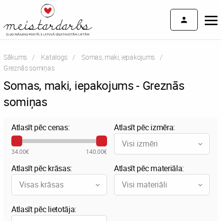
Sākums
Katalogs
Somas, maki, iepakojums
Current:
Greznās somiņas
Somas, maki, iepakojums - Greznās
somiņas
Atlasīt pēc cenas:
Atlasīt pēc izmēra:
Visi izmēri
34.00€
140.00€
Atlasīt pēc krāsas:
Atlasīt pēc materiāla:
Visas krāsas
Visi materiāli
Atlasīt pēc lietotāja: