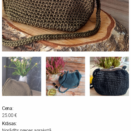
Cena:
25.00 €
Krāsas:
Norādīts preces aprakstā