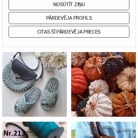
NOSŪTĪT ZIŅU
PĀRDEVĒJA PROFILS
CITAS ŠĪ PĀRDEVĒJA PRECES