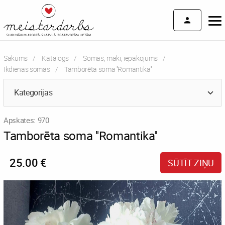
Sākums
Katalogs
Somas, maki, iepakojums
Ikdienas somas
Current:
Tamborēta soma ''Romantika''
Kategorijas
Apskates: 970
Tamborēta soma ''Romantika''
25.00 €
SŪTĪT ZIŅU