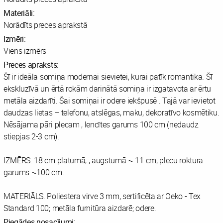
Materiāli:
Norādīts preces aprakstā
Izmēri:
Viens izmērs
Preces apraksts:
Šī ir ideāla somiņa modernai sievietei, kurai patīk romantika. Šī
ekskluzīvā un ērtā rokām darinātā somiņa ir izgatavota ar ērtu
metāla aizdarīti. Šai somiņai ir odere iekšpusē . Tajā var ievietot
daudzas lietas – telefonu, atslēgas, maku, dekoratīvo kosmētiku.
Nēsājama pāri plecam , lencītes garums 100 cm (nedaudz
stiepjas 2-3 cm).
IZMĒRS. 18 cm platumā, , augstumā ~ 11 cm, plecu roktura
garums ~100 cm.
MATERIĀLS. Poliestera virve 3 mm, sertificēta ar Oeko - Tex
Standard 100; metāla furnitūra aizdarē; odere.
Piegādes nosacījumi: