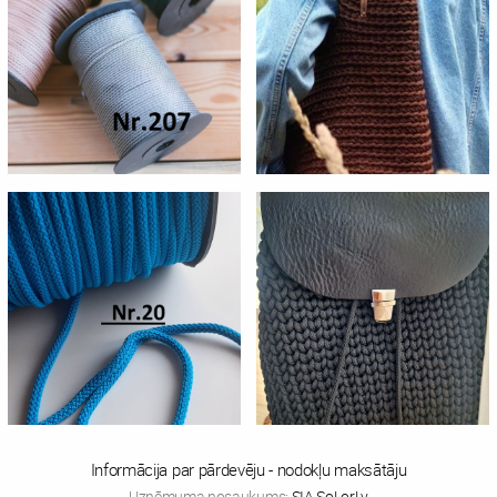
Informācija par pārdevēju - nodokļu maksātāju
Uzņēmuma nosaukums:
SIA SoLorLv