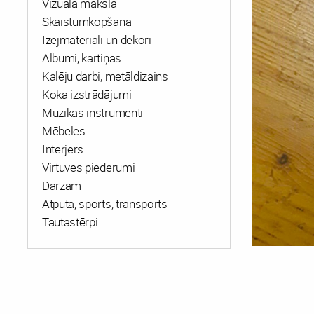
Vizuālā māksla
Skaistumkopšana
Izejmateriāli un dekori
Albumi, kartiņas
Kalēju darbi, metāldizains
Koka izstrādājumi
Mūzikas instrumenti
Mēbeles
Interjers
Virtuves piederumi
Dārzam
Atpūta, sports, transports
Tautastērpi