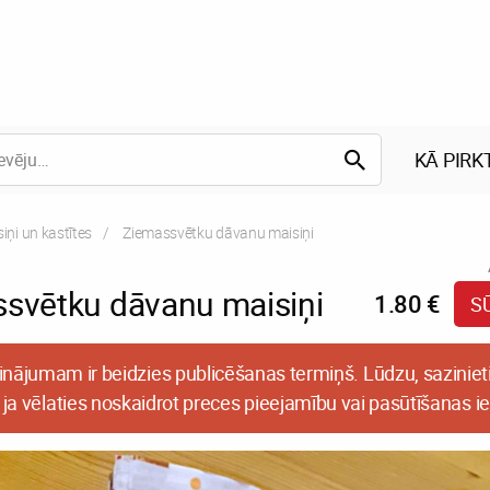
KĀ PIRK
ņi un kastītes
Current:
Ziemassvētku dāvanu maisiņi
svētku dāvanu maisiņi
1.80 €
S
inājumam ir beidzies publicēšanas termiņš. Lūdzu, sazinieti
 ja vēlaties noskaidrot preces pieejamību vai pasūtīšanas i