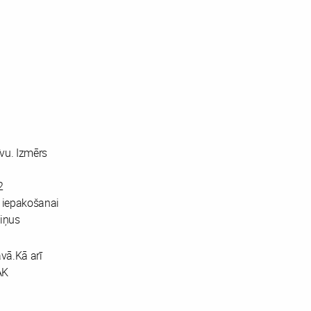
vu. Izmērs
2
u iepakošanai
iņus
vā.Kā arī
AK