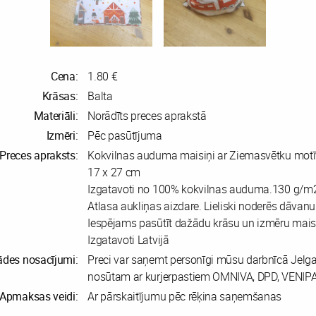
Cena:
1.80 €
Krāsas:
Balta
Materiāli:
Norādīts preces aprakstā
Izmēri:
Pēc pasūtījuma
Preces apraksts:
Kokvilnas auduma maisiņi ar Ziemasvētku motī
17 x 27 cm
Izgatavoti no 100% kokvilnas auduma.130 g/m
Atlasa aukliņas aizdare. Lieliski noderēs dāvan
Iespējams pasūtīt dažādu krāsu un izmēru mais
Izgatavoti Latvijā
ādes nosacījumi:
Preci var saņemt personīgi mūsu darbnīcā Jelga
nosūtam ar kurjerpastiem OMNIVA, DPD, VENIP
Apmaksas veidi:
Ar pārskaitījumu pēc rēķina saņemšanas