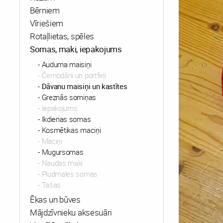
Bērniem
Vīriešiem
Rotaļlietas, spēles
Somas, maki, iepakojums
Auduma maisiņi
Čemodāni un portfeļi
Dāvanu maisiņi un kastītes
Greznās somiņas
Iepakojums
Ikdienas somas
Kosmētikas maciņi
Maciņi
Mugursomas
Naudas maki
Pludmales somas
Tašas
Ēkas un būves
Mājdzīvnieku aksesuāri