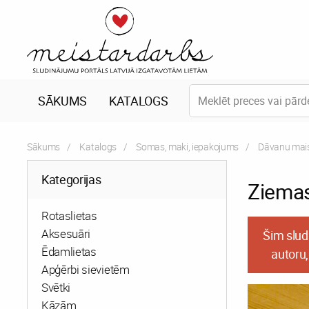
SĀKUMS
KATALOGS
Sākums
Katalogs
Somas, maki, iepakojums
Dāvanu maisi
Kategorijas
Ziemas
Rotaslietas
Aksesuāri
Šim slud
Ēdamlietas
autoru,
Apģērbi sievietēm
Svētki
Kāzām