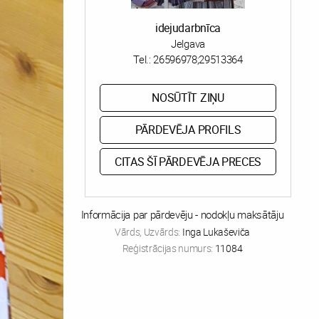
idejudarbnīca
Jelgava
Tel.:
26596978;29513364
NOSŪTĪT ZIŅU
PĀRDEVĒJA PROFILS
CITAS ŠĪ PĀRDEVĒJA PRECES
Informācija par pārdevēju - nodokļu maksātāju
Vārds, Uzvārds:
Inga Lukaševiča
Reģistrācijas numurs:
11084