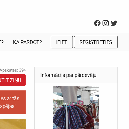
T?
KĀ PĀRDOT?
IEIET
REĢISTRĒTIES
Apskates: 394
Informācija par pārdevēju
ŪTĪT ZIŅU
es ar tās
espējas!