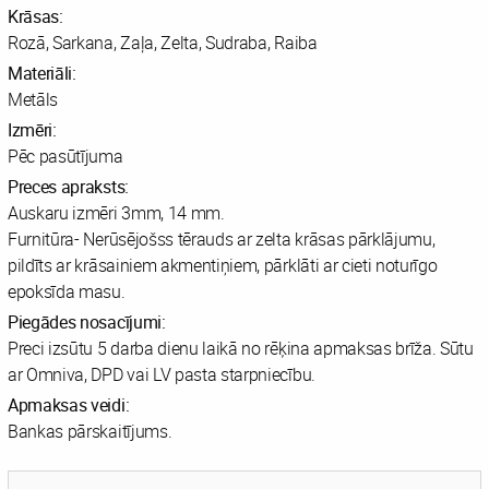
Krāsas:
Rozā, Sarkana, Zaļa, Zelta, Sudraba, Raiba
Materiāli:
Metāls
Izmēri:
Pēc pasūtījuma
Preces apraksts:
Auskaru izmēri 3mm, 14 mm.
Furnitūra- Nerūsējošss tērauds ar zelta krāsas pārklājumu,
pildīts ar krāsainiem akmentiņiem, pārklāti ar cieti noturīgo
epoksīda masu.
Piegādes nosacījumi:
Preci izsūtu 5 darba dienu laikā no rēķina apmaksas brīža. Sūtu
ar Omniva, DPD vai LV pasta starpniecību.
Apmaksas veidi:
Bankas pārskaitījums.