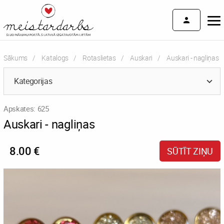
Sākums
Katalogs
Rotaslietas
Auskari
Current:
Auskari - nagliņas
Kategorijas
Apskates: 625
Auskari - nagliņas
8.00 €
SŪTĪT ZIŅU