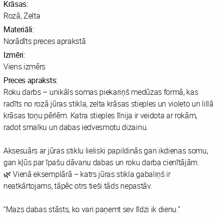
Krāsas:
Rozā, Zelta
Materiāli:
Norādīts preces aprakstā
Izmēri:
Viens izmērs
Preces apraksts:
Roku darbs – unikāls somas piekariņš medūzas formā, kas
radīts no rozā jūras stikla, zelta krāsas stieples un violeto un lillā
krāsas toņu pērlēm. Katra stieples līnija ir veidota ar rokām,
radot smalku un dabas iedvesmotu dizainu.
Aksesuārs ar jūras stiklu lieliski papildinās gan ikdienas somu,
gan kļūs par īpašu dāvanu dabas un roku darba cienītājām.
🌿 Vienā eksemplārā – katrs jūras stikla gabaliņš ir
neatkārtojams, tāpēc otrs tieši tāds nepastāv.
“Mazs dabas stāsts, ko vari paņemt sev līdzi ik dienu.”