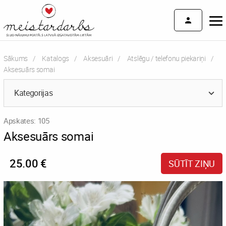
Sākums
Katalogs
Aksesuāri
Atslēgu / telefonu piekariņi
Current:
Aksesuārs somai
Kategorijas
Apskates: 105
Aksesuārs somai
25.00 €
SŪTĪT ZIŅU