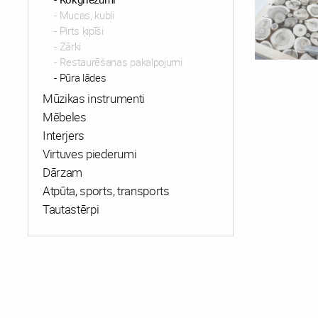
Mucas, kubli
Pirts ķipīši
Zārki
Restaurēšanas pakalpojumi
Pūra lādes
Mūzikas instrumenti
Mēbeles
Interjers
Virtuves piederumi
Dārzam
Atpūta, sports, transports
Tautastērpi