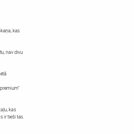
skaņa, kas
tu, nav divu
ietā
i premium”
taļu, kas
ir tieši tas.