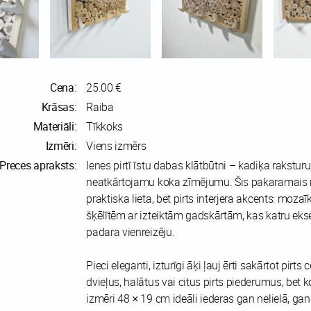
Cena:
25.00 €
Krāsas:
Raiba
Materiāli:
Tīkkoks
Izmēri:
Viens izmērs
Preces apraksts:
Ienes pirtī īstu dabas klātbūtni – kadiķa rakstur
neatkārtojamu koka zīmējumu. Šis pakaramais n
praktiska lieta, bet pirts interjera akcents: moza
šķēlītēm ar izteiktām gadskārtām, kas katru ek
padara vienreizēju.
Pieci eleganti, izturīgi āķi ļauj ērti sakārtot pirts 
dvieļus, halātus vai citus pirts piederumus, bet
izmēri 48 × 19 cm ideāli iederas gan nelielā, ga