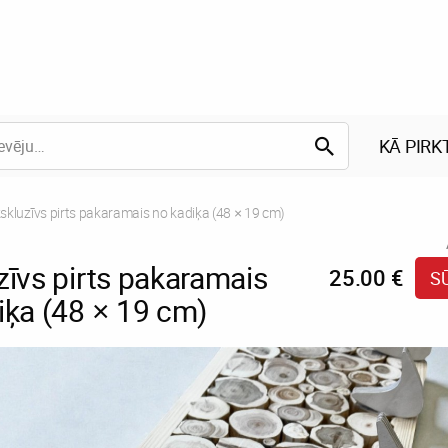
KĀ PIRK
rrent:
skluzīvs pirts pakaramais no kadiķa (48 × 19 cm)
zīvs pirts pakaramais
25.00 €
S
iķa (48 × 19 cm)