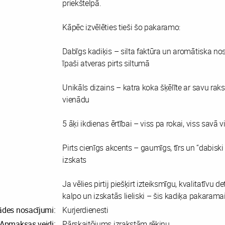
priekštelpā.
Kāpēc izvēlēties tieši šo pakaramo:
Dabīgs kadiķis – silta faktūra un aromātiska no
īpaši atveras pirts siltumā
Unikāls dizains – katra koka šķēlīte ar savu raks
vienādu
5 āķi ikdienas ērtībai – viss pa rokai, viss savā v
Pirts cienīgs akcents – gaumīgs, tīrs un “dabisk
izskats
Ja vēlies pirtij piešķirt izteiksmīgu, kvalitatīvu de
kalpo un izskatās lieliski – šis kadiķa pakaramais 
ādes nosacījumi:
Kurjerdienesti
Apmaksas veidi:
Pārskaitōjums izrakstām rēķinu