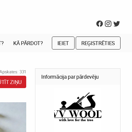
T?
KĀ PĀRDOT?
IEIET
REĢISTRĒTIES
Apskates: 331
Informācija par pārdevēju
ŪTĪT ZIŅU