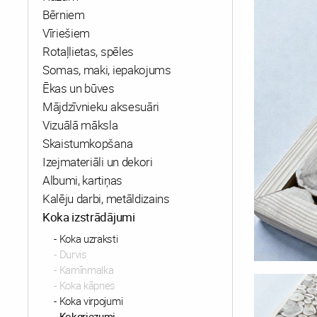
Bērniem
Vīriešiem
Rotaļlietas, spēles
Somas, maki, iepakojums
Ēkas un būves
Mājdzīvnieku aksesuāri
Vizuālā māksla
Skaistumkopšana
Izejmateriāli un dekori
Albumi, kartiņas
Kalēju darbi, metāldizains
Koka izstrādājumi
Koka uzraksti
Durvis
Kamīnmalka
Koka kāpnes
Koka virpojumi
Kokgriezumi