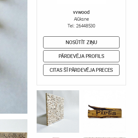
vvwood
Alūksne
Tel.:
26448530
NOSŪTĪT ZIŅU
PĀRDEVĒJA PROFILS
CITAS ŠĪ PĀRDEVĒJA PRECES