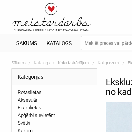
SĀKUMS
KATALOGS
Sākums
Katalogs
Koka izstrādājumi
Kokgriezumi
Cu
Ek
Kategorijas
Eksklu
no kad
Rotaslietas
Aksesuāri
Ēdamlietas
Apģērbi sievietēm
Svētki
Kāzām