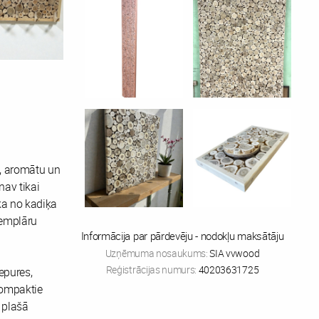
u, aromātu un
av tikai
īka no kadiķa
semplāru
Informācija par pārdevēju - nodokļu maksātāju
Uzņēmuma nosaukums:
SIA vvwood
Reģistrācijas numurs:
40203631725
cepures,
 kompaktie
n plašā