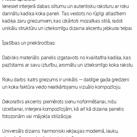
Ienesiet interjerā dabas siltumu un autentisku raksturu ar roku
darinātu kadiķa koka paneli. Tas veidots no rūpīgi atlasītiem
kadiķa zaru griezumiem, kas izkārtoti mozaīkas stilā, radot
unikālu struktūru un izteiksmīgu dizaina akcentu jebkurai telpai.
Īpašības un priekšrocības:
Dabisks materiāls: panelis izgatavots no kvalitatīra kadiķa, kas
pazīstams ar savu izturību, aromātu un izteiksmīgo koka rakstu.
Roku darbs: katrs griezums ir unikāls — dabīgie gada gredzeni
un koka faktūra veido neatkārtojamu vizuālo kompozīciju.
Dekoratīvs akcents: piemērots sienu noformēšanai, nišu
izcelšanai, interjera kompozīcijām, kā arī kā dizaina panelis
fotozonām vai mājokļa stilizācijai.
Universāls dizains: harmoniski iekļaujas modernā, lauku,