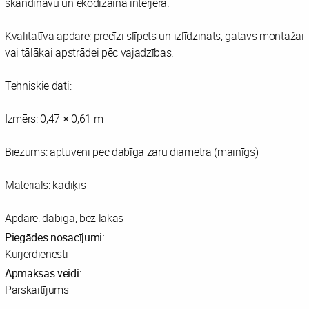
skandināvu un ekodizaina interjerā.
Kvalitatīva apdare: precīzi slīpēts un izlīdzināts, gatavs montāžai
vai tālākai apstrādei pēc vajadzības.
Tehniskie dati:
Izmērs: 0,47 × 0,61 m
Biezums: aptuveni pēc dabīgā zaru diametra (mainīgs)
Materiāls: kadiķis
Apdare: dabīga, bez lakas
Piegādes nosacījumi:
Kurjerdienesti
Apmaksas veidi:
Pārskaitījums