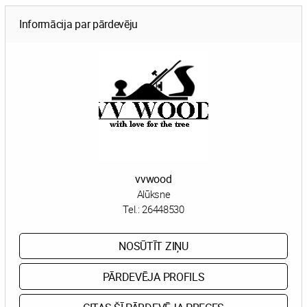
Informācija par pārdevēju
vvwood
Alūksne
Tel.:
26448530
NOSŪTĪT ZIŅU
PĀRDEVĒJA PROFILS