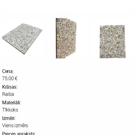
Cena:
75.00 €
Krāsas:
Raiba
Materiāli:
Tīkkoks
Izmēri:
Viens izmērs
Preces apraksts: