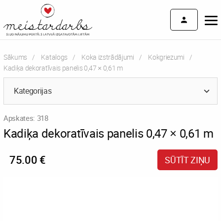
Sākums
Katalogs
Koka izstrādājumi
Kokgriezumi
Current:
Kadiķa dekoratīvais panelis 0,47 × 0,61 m
Kategorijas
Apskates: 318
Kadiķa dekoratīvais panelis 0,47 × 0,61 m
75.00 €
SŪTĪT ZIŅU