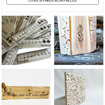
CITAS ŠĪ PĀRDEVĒJA PRECES