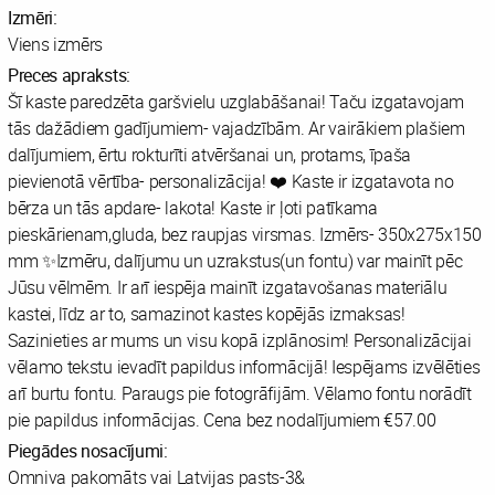
Izmēri:
Viens izmērs
Preces apraksts:
Šī kaste paredzēta garšvielu uzglabāšanai! Taču izgatavojam
tās dažādiem gadījumiem- vajadzībām. Ar vairākiem plašiem
dalījumiem, ērtu rokturīti atvēršanai un, protams, īpaša
pievienotā vērtība- personalizācija! ❤️ Kaste ir izgatavota no
bērza un tās apdare- lakota! Kaste ir ļoti patīkama
pieskārienam,gluda, bez raupjas virsmas. Izmērs- 350x275x150
mm ✨Izmēru, dalījumu un uzrakstus(un fontu) var mainīt pēc
Jūsu vēlmēm. Ir arī iespēja mainīt izgatavošanas materiālu
kastei, līdz ar to, samazinot kastes kopējās izmaksas!
Sazinieties ar mums un visu kopā izplānosim! Personalizācijai
vēlamo tekstu ievadīt papildus informācijā! Iespējams izvēlēties
arī burtu fontu. Paraugs pie fotogrāfijām. Vēlamo fontu norādīt
pie papildus informācijas. Cena bez nodalījumiem €57.00
Piegādes nosacījumi:
Omniva pakomāts vai Latvijas pasts-3&