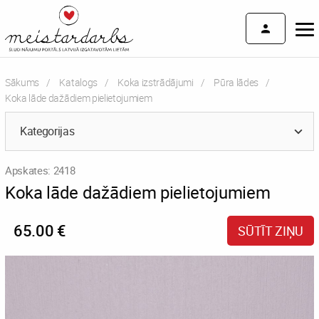
Sākums
Katalogs
Koka izstrādājumi
Pūra lādes
Current:
Koka lāde dažādiem pielietojumiem
Kategorijas
Apskates: 2418
Koka lāde dažādiem pielietojumiem
65.00 €
SŪTĪT ZIŅU