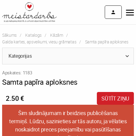
Sākums
Katalogs
Kāzām
Galda kartes, apsveikumi, viesu grāmatas
Current:
Samta papīra aploksnes
Kategorijas
Apskates: 1183
Samta papīra aploksnes
2.50 €
SŪTĪT ZIŅU
Šim sludinājumam ir beidzies publicēšanas
termiņš. Lūdzu, sazinieties ar tās autoru, ja vēlaties
noskaidrot preces pieejamību vai pasūtīšanas