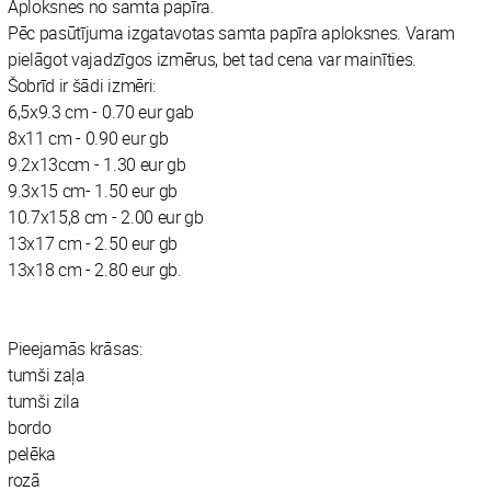
Aploksnes no samta papīra.
Pēc pasūtījuma izgatavotas samta papīra aploksnes. Varam
pielāgot vajadzīgos izmērus, bet tad cena var mainīties.
Šobrīd ir šādi izmēri:
6,5x9.3 cm - 0.70 eur gab
8x11 cm - 0.90 eur gb
9.2x13ccm - 1.30 eur gb
9.3x15 cm- 1.50 eur gb
10.7x15,8 cm - 2.00 eur gb
13x17 cm - 2.50 eur gb
13x18 cm - 2.80 eur gb.
Pieejamās krāsas:
tumši zaļa
tumši zila
bordo
pelēka
rozā