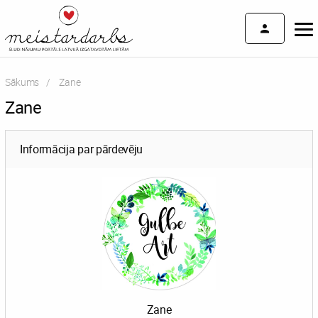
Sākums
Current:
Zane
Zane
Informācija par pārdevēju
Zane