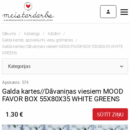
Sākums
Katalogs
Kāzām
Galda kartes, apsveikumi, viesu grāmatas
Current:
Galda kartes//Dāvaniņas viesiem MOOD FAVOR BOX 55X80X35 WHITE
GREENS
Kategorijas
Apskates: 574
Galda kartes//Dāvaniņas viesiem MOOD
FAVOR BOX 55X80X35 WHITE GREENS
1.30 €
SŪTĪT ZIŅU