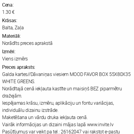
Cena:
1.30 €
Krāsas:
Balta, Zaļa
Materiāli:
Norādīts preces aprakstā
Izmēri:
Viens izmērs
Preces apraksts:
Galda kartes//Dāvaniņas viesiem MOOD FAVOR BOX 55X80X35
WHITE GREENS.
Norādītajā cenā iekļauta kastīte un maisiņš BEZ piparmētru
dražejām.
Iespējamas krāsu, izmēru, aplikāciju un fontu variācijas,
individuālu dizainu izstrāde.
Maketēšana un vārdu druka iekļauta cenā.
Vairāk informācijas un dizaini mājas lapā www.invite.lv
Pasūtījumus var veikt pa tel.: 26162047 vai rakstot e-pastu