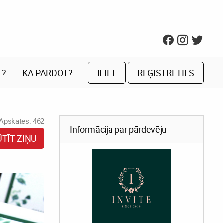
T?
KĀ PĀRDOT?
IEIET
REĢISTRĒTIES
Apskates: 462
Informācija par pārdevēju
ŪTĪT ZIŅU