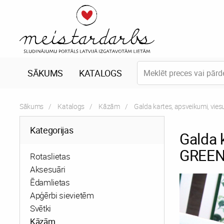
SĀKUMS
KATALOGS
Sākums
Katalogs
Kāzām
Galda kartes, apsveikumi, vie
Kategorijas
Galda
GREE
Rotaslietas
Aksesuāri
Ēdamlietas
Apģērbi sievietēm
Svētki
Kāzām