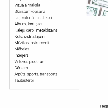
Vizuālā māksla
Skaistumkopšana
Izejmateriāli un dekori
Albumi, kartiņas
Kalēju darbi, metāldizains
Koka izstrādājumi
Mūzikas instrumenti
Mēbeles
Interjers
Virtuves piederumi
Dārzam
Atpūta, sports, transports
Tautastērpi
Pieg