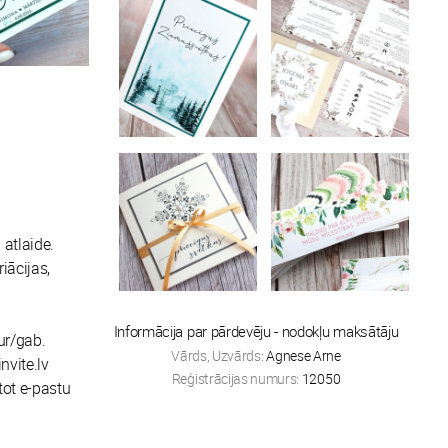
atlaide.
iācijas,
Informācija par pārdevēju - nodokļu maksātāju
ur/gab.
Vārds, Uzvārds:
Agnese Arne
nvite.lv
Reģistrācijas numurs:
12050
tot e-pastu