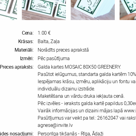
Cena:
1.00 €
Krāsas:
Balta, Zaļa
Materiāli:
Norādīts preces aprakstā
Izmēri:
Pēc pasūtījuma
Preces apraksts:
Galda kartes MOSAIC 80X50 GREENERY.
Pasūtot ielūgumus, standarta galda kartēm 10% 
Iespējamas krāsu, izmēru, aplikāciju un fontu var
individuālu dizainu izstrāde.
Maketēšana un vārdu druka iekļauta cenā.
Pēc izvēles - ieraksts galda kartē papildus 0,30e
Vairāk informācijas un dizaini mājas lapā www.i
Pasūtījumus var veikt pa tel.: 26162047 vai raks
agnese@invite.lv
ādes nosacījumi:
Personīga tikšanās - Rīga, Ādaži