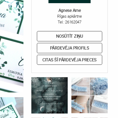
Agnese Arne
Rīgas apkārtne
Tel.:
26162047
NOSŪTĪT ZIŅU
PĀRDEVĒJA PROFILS
CITAS ŠĪ PĀRDEVĒJA PRECES