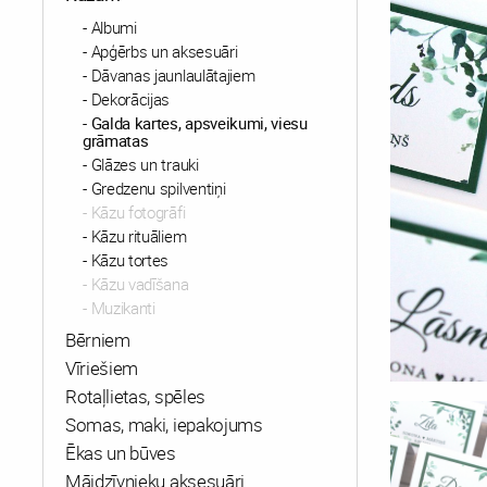
Albumi
Apģērbs un aksesuāri
Dāvanas jaunlaulātajiem
Dekorācijas
Galda kartes, apsveikumi, viesu
grāmatas
Glāzes un trauki
Gredzenu spilventiņi
Kāzu fotogrāfi
Kāzu rituāliem
Kāzu tortes
Kāzu vadīšana
Muzikanti
Bērniem
Vīriešiem
Rotaļlietas, spēles
Somas, maki, iepakojums
Ēkas un būves
Mājdzīvnieku aksesuāri