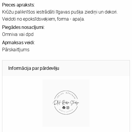
Preces apraksts:
Krūžu paliknīšos iestrādāti līgavas pušķa ziediņi un dekori.
Veidoti no epoksīdsveķiem, forma - apaļa.
Piegādes nosacījumi:
Omniva vai dpd
Apmaksas veidi:
Pārskaitījums
Informācija par pārdevēju