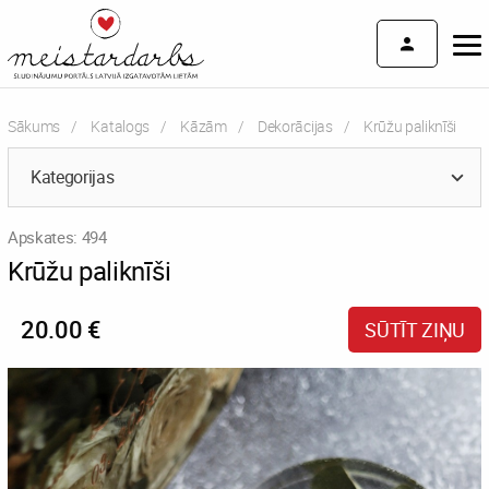
Sākums
Katalogs
Kāzām
Dekorācijas
Current:
Krūžu paliknīši
Kategorijas
Apskates: 494
Krūžu paliknīši
20.00 €
SŪTĪT ZIŅU