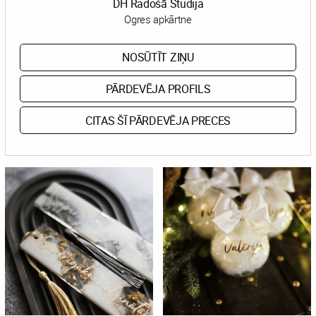
DH Radošā Studija
Ogres apkārtne
NOSŪTĪT ZIŅU
PĀRDEVĒJA PROFILS
CITAS ŠĪ PĀRDEVĒJA PRECES