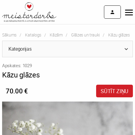
Sākums
Katalogs
Kāzām
Glāzes un trauki
Current:
Kāzu glāzes
Kategorijas
Apskates: 1029
Kāzu glāzes
70.00 €
SŪTĪT ZIŅU