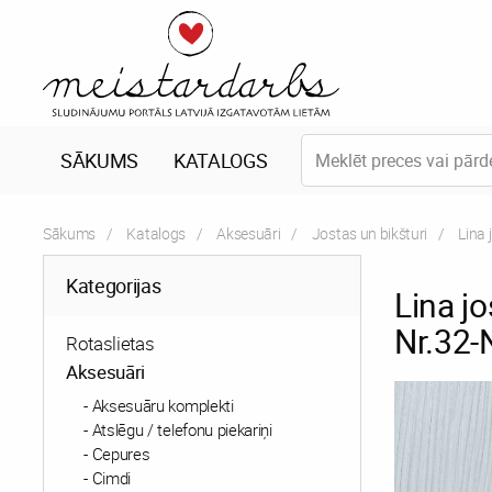
SĀKUMS
KATALOGS
Sākums
Katalogs
Aksesuāri
Jostas un bikšturi
Curre
Lina 
Kategorijas
Lina j
Nr.32-
Rotaslietas
Aksesuāri
Aksesuāru komplekti
Atslēgu / telefonu piekariņi
Cepures
Cimdi