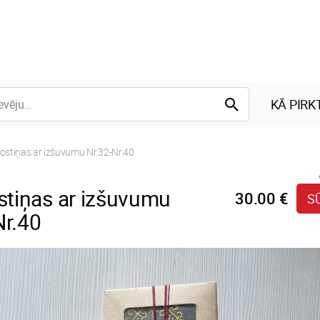
KĀ PIRK
nt:
jostiņas ar izšuvumu Nr.32-Nr.40
ostiņas ar izšuvumu
30.00 €
S
Nr.40