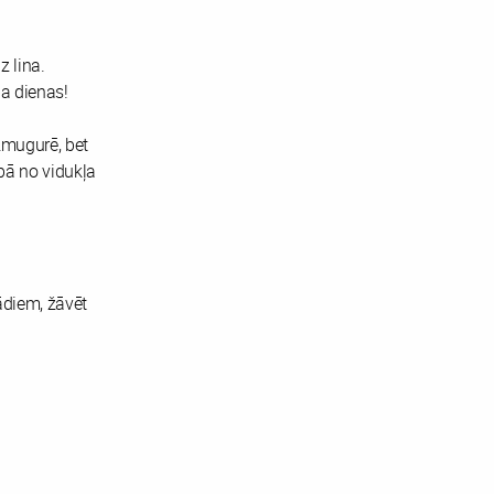
z lina.
ba dienas!
zmugurē, bet
ībā no vidukļa
ādiem, žāvēt