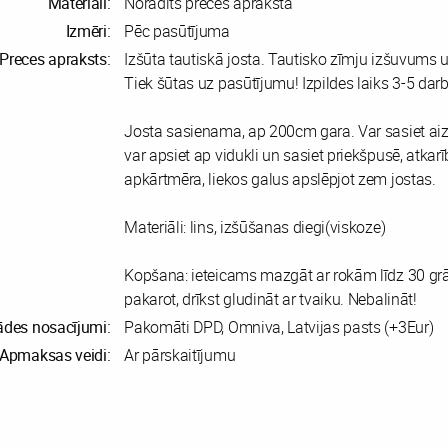
Materiāli:
Norādīts preces aprakstā
Izmēri:
Pēc pasūtījuma
Preces apraksts:
Izšūta tautiskā josta. Tautisko zīmju izšuvums u
Tiek šūtas uz pasūtījumu! Izpildes laiks 3-5 dar
Josta sasienama, ap 200cm gara. Var sasiet ai
var apsiet ap vidukli un sasiet priekšpusē, atkar
apkārtmēra, liekos galus apslēpjot zem jostas.
Materiāli: lins, izšūšanas diegi(viskoze)
Kopšana: ieteicams mazgāt ar rokām līdz 30 gr
pakarot, drīkst gludināt ar tvaiku. Nebalināt!
ādes nosacījumi:
Pakomāti DPD, Omniva, Latvijas pasts (+3Eur)
Apmaksas veidi:
Ar pārskaitījumu