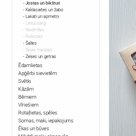
Jostas un bikšturi
Kaklasaites un žabo
Lakati un apmetņi
Lietussargi
Nozīmītes
Pulksteņi
Šalles
Sejas maskas
Zeķes un getras
Ēdamlietas
Apģērbi sievietēm
Svētki
Kāzām
Bērniem
Vīriešiem
Rotaļlietas, spēles
Somas, maki, iepakojums
Ēkas un būves