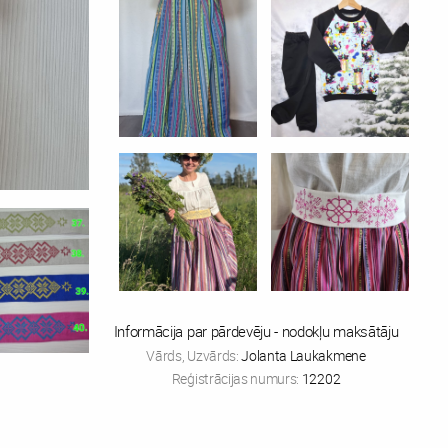
Informācija par pārdevēju - nodokļu maksātāju
Vārds, Uzvārds:
Jolanta Laukakmene
Reģistrācijas numurs:
12202