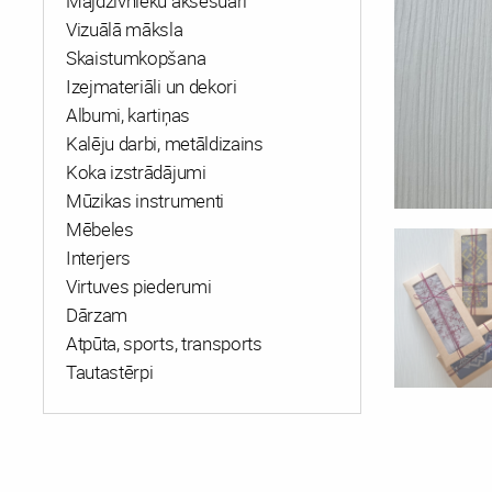
Mājdzīvnieku aksesuāri
Vizuālā māksla
Skaistumkopšana
Izejmateriāli un dekori
Albumi, kartiņas
Kalēju darbi, metāldizains
Koka izstrādājumi
Mūzikas instrumenti
Mēbeles
Interjers
Virtuves piederumi
Dārzam
Atpūta, sports, transports
Tautastērpi