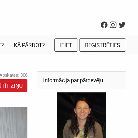
T?
KĀ PĀRDOT?
IEIET
REĢISTRĒTIES
Apskates: 806
Informācija par pārdevēju
ŪTĪT ZIŅU