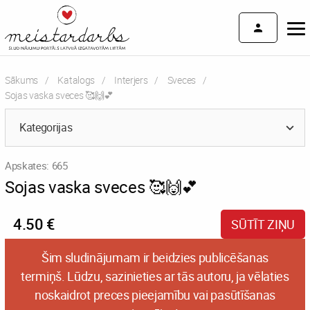
Sākums
Katalogs
Interjers
Sveces
Current:
Sojas vaska sveces 🥰🙌💕
Kategorijas
Apskates: 665
Sojas vaska sveces 🥰🙌💕
4.50 €
SŪTĪT ZIŅU
Šim sludinājumam ir beidzies publicēšanas
termiņš. Lūdzu, sazinieties ar tās autoru, ja vēlaties
noskaidrot preces pieejamību vai pasūtīšanas