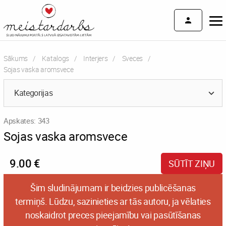
Sākums
Katalogs
Interjers
Sveces
Current:
Sojas vaska aromsvece
Kategorijas
Apskates: 343
Sojas vaska aromsvece
9.00 €
SŪTĪT ZIŅU
Šim sludinājumam ir beidzies publicēšanas
termiņš. Lūdzu, sazinieties ar tās autoru, ja vēlaties
noskaidrot preces pieejamību vai pasūtīšanas