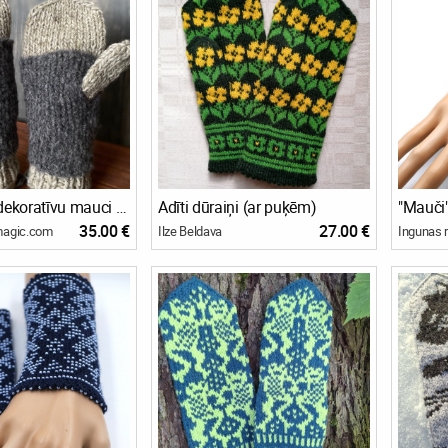
Dūrainis ar dekoratīvu mauci papildus siltumam
Adīti dūraiņi (ar puķēm)
35.00 €
27.00 €
agic.com
Ilze Beldava
Ingunas r