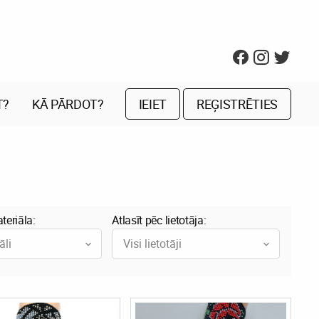
T?
KĀ PĀRDOT?
IEIET
REĢISTRĒTIES
teriāla:
Atlasīt pēc lietotāja:
āli
Visi lietotāji