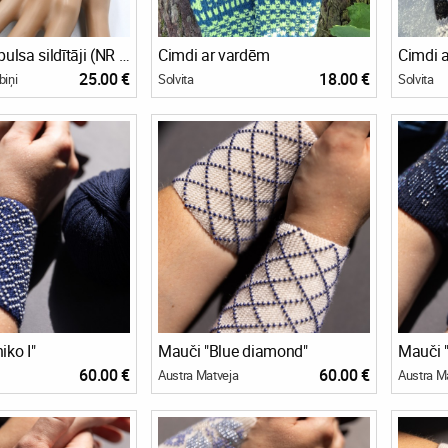
"Mauči" jeb pulsa sildītāji (NR 21)
Cimdi ar vardēm
Cimdi 
25.00 €
18.00 €
biņi
Solvita
Solvita
iko I"
Mauči "Blue diamond"
Mauči "
60.00 €
60.00 €
Austra Matveja
Austra M