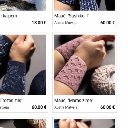
ar kaķiem
Mauči "Sashiko II"
18.00 €
60.00 €
Austra Matveja
Frozen zils"
Mauči "Māras zīme"
60.00 €
60.00 €
atveja
Austra Matveja