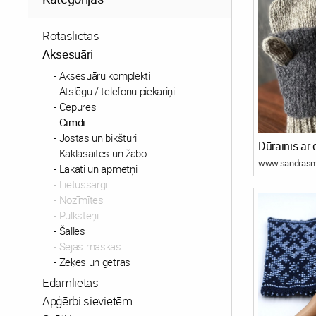
Rotaslietas
Aksesuāri
Aksesuāru komplekti
Atslēgu / telefonu piekariņi
Cepures
Cimdi
Jostas un bikšturi
Kaklasaites un žabo
www.sandrasm
Lakati un apmetņi
Lietussargi
Nozīmītes
Pulksteņi
Šalles
Sejas maskas
Zeķes un getras
Ēdamlietas
Apģērbi sievietēm