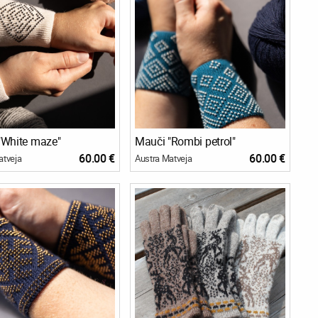
"White maze"
Mauči "Rombi petrol"
60.00 €
60.00 €
atveja
Austra Matveja