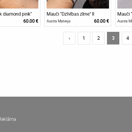
k diamond pink"
Mauči "Dzīvības zīme" II
Mauči "
60.00 €
60.00 €
Austra Matveja
Austra M
‹
1
2
3
4
Reklāma