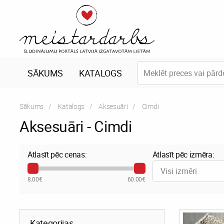
SĀKUMS
KATALOGS
Sākums
Katalogs
Aksesuāri
Current:
Cimdi
Aksesuāri - Cimdi
Atlasīt pēc cenas:
Atlasīt pēc izmēra:
Visi izmēri
8.00€
60.00€
Kategorijas