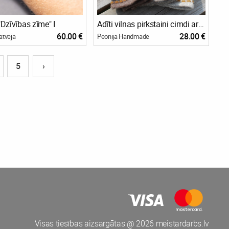
Dzīvības zīme" I
Adīti vilnas pirkstaini cimdi ar briežu rakstu.
60.00 €
28.00 €
atveja
Peonija Handmade
5
›
Visas tiesības aizsargātas @ 2026 meistardarbs.lv