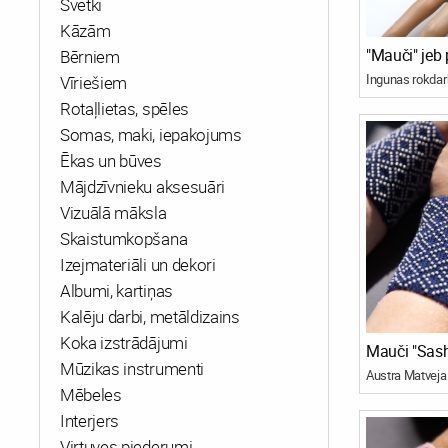
Svētki
Kāzām
Bērniem
Ingunas rokdar
Vīriešiem
Rotaļlietas, spēles
Somas, maki, iepakojums
Ēkas un būves
Mājdzīvnieku aksesuāri
Vizuālā māksla
Skaistumkopšana
Izejmateriāli un dekori
Albumi, kartiņas
Kalēju darbi, metāldizains
Koka izstrādājumi
Mauči "Sash
Mūzikas instrumenti
Austra Matveja
Mēbeles
Interjers
Virtuves piederumi