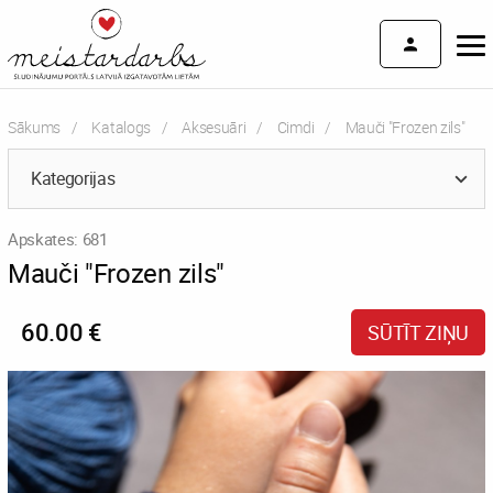
Sākums
Katalogs
Aksesuāri
Cimdi
Current:
Mauči "Frozen zils"
Kategorijas
Apskates: 681
Mauči "Frozen zils"
60.00 €
SŪTĪT ZIŅU