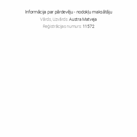
Informācija par pārdevēju - nodokļu maksātāju
Vārds, Uzvārds:
Austra Matveja
Reģistrācijas numurs:
11572