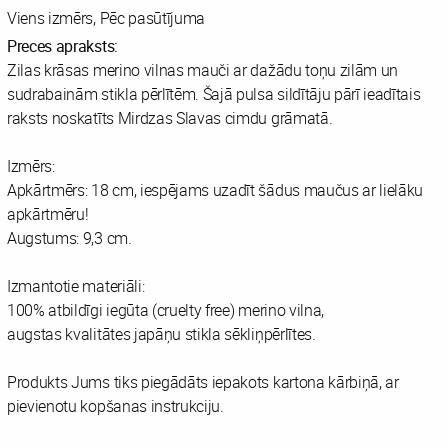
Viens izmērs, Pēc pasūtījuma
Preces apraksts:
Zilas krāsas merino vilnas mauči ar dažādu toņu zilām un
sudrabainām stikla pērlītēm. Šajā pulsa sildītāju pārī ieadītais
raksts noskatīts Mirdzas Slavas cimdu grāmatā.
Izmērs:
Apkārtmērs: 18 cm, iespējams uzadīt šādus maučus ar lielāku
apkārtmēru!
Augstums: 9,3 cm.
Izmantotie materiāli:
100% atbildīgi iegūta (cruelty free) merino vilna,
augstas kvalitātes japāņu stikla sēkliņpērlītes.
Produkts Jums tiks piegādāts iepakots kartona kārbiņā, ar
pievienotu kopšanas instrukciju.