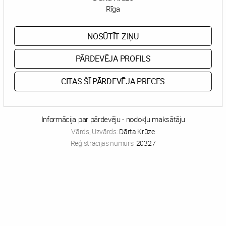
Rīga
NOSŪTĪT ZIŅU
PĀRDEVĒJA PROFILS
CITAS ŠĪ PĀRDEVĒJA PRECES
Informācija par pārdevēju - nodokļu maksātāju
Vārds, Uzvārds:
Dārta Krūze
Reģistrācijas numurs:
20327