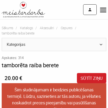
Sākums
Katalogs
Aksesuāri
Cepures
Current:
tamborēta raiba berete
Kategorijas
Apskates: 314
tamborēta raiba berete
20.00 €
SŪTĪT ZIŅU
Šim sludinājumam ir beidzies publicēšanas
termiņš. Lūdzu, sazinieties ar tās autoru, ja vēlaties
noskaidrot preces pieejamību vai pasūtīšanas