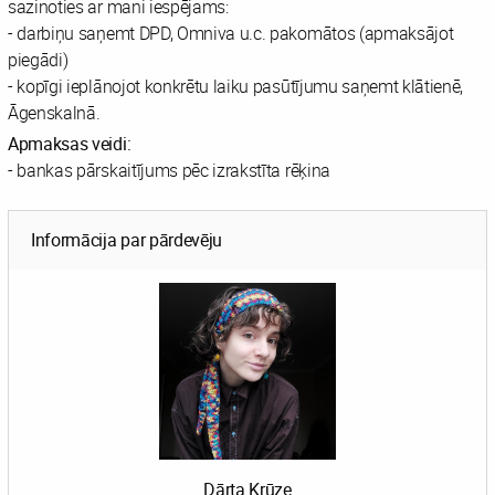
sazinoties ar mani iespējams:
- darbiņu saņemt DPD, Omniva u.c. pakomātos (apmaksājot
piegādi)
- kopīgi ieplānojot konkrētu laiku pasūtījumu saņemt klātienē,
Āgenskalnā.
Apmaksas veidi:
- bankas pārskaitījums pēc izrakstīta rēķina
Informācija par pārdevēju
Dārta Krūze