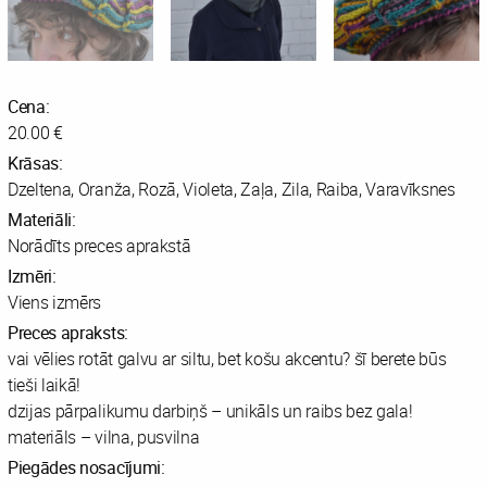
Cena:
20.00 €
Krāsas:
Dzeltena, Oranža, Rozā, Violeta, Zaļa, Zila, Raiba, Varavīksnes
Materiāli:
Norādīts preces aprakstā
Izmēri:
Viens izmērs
Preces apraksts:
vai vēlies rotāt galvu ar siltu, bet košu akcentu? šī berete būs
tieši laikā!
dzijas pārpalikumu darbiņš – unikāls un raibs bez gala!
materiāls – vilna, pusvilna
Piegādes nosacījumi: