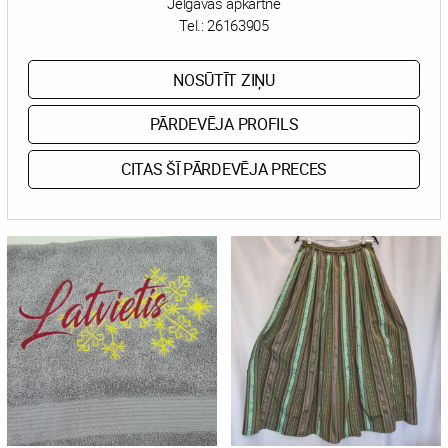
Jelgavas apkārtne
Tel.:
26163905
NOSŪTĪT ZIŅU
PĀRDEVĒJA PROFILS
CITAS ŠĪ PĀRDEVĒJA PRECES