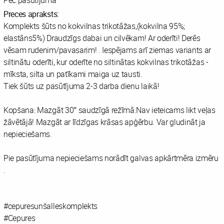
Pēc pasūtījuma
Preces apraksts:
Komplekts šūts no kokvilnas trikotāžas,(kokvilna 95%;
elastāns5%) Draudzīgs dabai un cilvēkam! Ar oderīti! Derēs
vēsam rudenim/pavasarim! . Iespējams arī ziemas variants ar
siltinātu oderīti, kur oderīte no siltinātas kokvilnas trikotāžas -
mīksta, silta un patīkami maiga uz tausti.
Tiek šūts uz pasūtījuma 2-3 darba dienu laikā!
Kopšana: Mazgāt 30° saudzīgā režīmā.Nav ieteicams likt veļas
žāvētājā! Mazgāt ar līdzīgas krāsas apģērbu. Var gludināt ja
nepieciešams.
Pie pasūtījuma nepieciešams norādīt galvas apkārtmēra izmēru
.
#cepuresunšalleskomplekts
#Cepures