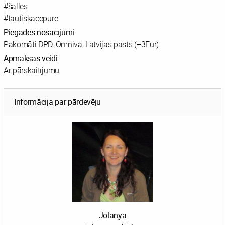
#šalles
#tautiskacepure
Piegādes nosacījumi:
Pakomāti DPD, Omniva, Latvijas pasts (+3Eur)
Apmaksas veidi:
Ar pārskaitījumu
Informācija par pārdevēju
Jolanya