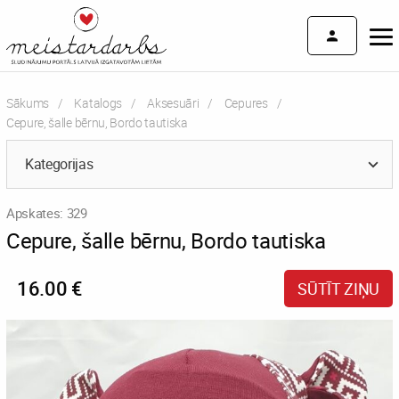
Sākums
Katalogs
Aksesuāri
Cepures
Current:
Cepure, šalle bērnu, Bordo tautiska
Kategorijas
Apskates: 329
Cepure, šalle bērnu, Bordo tautiska
16.00 €
SŪTĪT ZIŅU