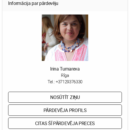
Informācija par pārdevēju
Irina Tumareva
Rīga
Tel.:
+37129376330
NOSŪTĪT ZIŅU
PĀRDEVĒJA PROFILS
CITAS ŠĪ PĀRDEVĒJA PRECES