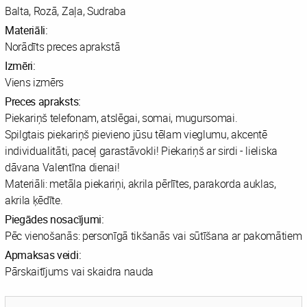
Balta, Rozā, Zaļa, Sudraba
Materiāli:
Norādīts preces aprakstā
Izmēri:
Viens izmērs
Preces apraksts:
Piekariņš telefonam, atslēgai, somai, mugursomai.
Spilgtais piekariņš pievieno jūsu tēlam vieglumu, akcentē
individualitāti, paceļ garastāvokli! Piekariņš ar sirdi - lieliska
dāvana Valentīna dienai!
Materiāli: metāla piekariņi, akrila pērlītes, parakorda auklas,
akrila ķēdīte.
Piegādes nosacījumi:
Pēc vienošanās: personīgā tikšanās vai sūtīšana ar pakomātiem
Apmaksas veidi:
Pārskaitījums vai skaidra nauda