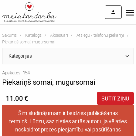
Sākums
Katalogs
Aksesuāri
Atslēgu / telefonu piekariņi
Current:
Piekariņš somai, mugursomai
Kategorijas
Apskates: 154
Piekariņš somai, mugursomai
11.00 €
SŪTĪT ZIŅU
Šim sludinājumam ir beidzies publicēšanas
termiņš. Lūdzu, sazinieties ar tās autoru, ja vēlaties
noskaidrot preces pieejamību vai pasūtīšanas