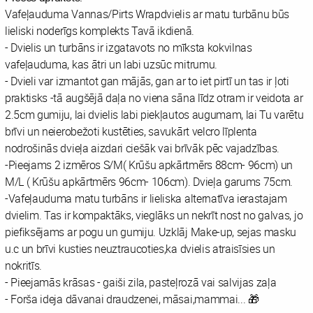
Vafeļauduma Vannas/Pirts Wrapdvielis ar matu turbānu būs
lieliski noderīgs komplekts Tavā ikdienā.
- Dvielis un turbāns ir izgatavots no mīksta kokvilnas
vafeļauduma, kas ātri un labi uzsūc mitrumu.
- Dvieli var izmantot gan mājās, gan ar to iet pirtī un tas ir ļoti
praktisks -tā augšējā daļa no viena sāna līdz otram ir veidota ar
2.5cm gumiju, lai dvielis labi piekļautos augumam, lai Tu varētu
brīvi un neierobežoti kustēties, savukārt velcro līplenta
nodrošinās dvieļa aizdari ciešāk vai brīvāk pēc vajadzības.
-Pieejams 2 izmēros S/M( Krūšu apkārtmērs 88cm- 96cm) un
M/L ( Krūšu apkārtmērs 96cm- 106cm). Dvieļa garums 75cm.
-Vafeļauduma matu turbāns ir lieliska alternatīva ierastajam
dvielim. Tas ir kompaktāks, vieglāks un nekrīt nost no galvas, jo
piefiksējams ar pogu un gumiju. Uzklāj Make-up, sejas masku
u.c un brīvi kusties neuztraucoties,ka dvielis atraisīsies un
nokritīs.
- Pieejamās krāsas - gaiši zila, pasteļrozā vai salvijas zaļa
- Forša ideja dāvanai draudzenei, māsai,mammai... 🎁