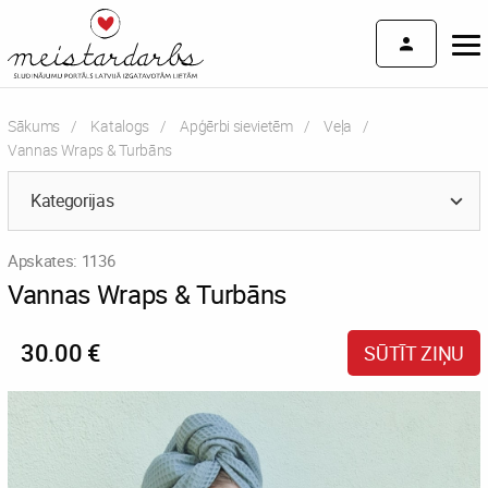
Sākums
Katalogs
Apģērbi sievietēm
Veļa
Current:
Vannas Wraps & Turbāns
Kategorijas
Apskates: 1136
Vannas Wraps & Turbāns
30.00 €
SŪTĪT ZIŅU