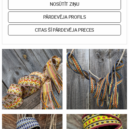
NOSŪTĪT ZIŅU
PĀRDEVĒJA PROFILS
CITAS ŠĪ PĀRDEVĒJA PRECES