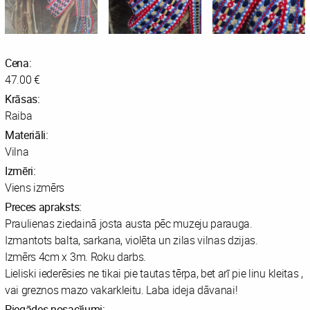
Cena:
47.00 €
Krāsas:
Raiba
Materiāli:
Vilna
Izmēri:
Viens izmērs
Preces apraksts:
Praulienas ziedainā josta austa pēc muzeju parauga.
Izmantots balta, sarkana, violēta un zilas vilnas dzijas.
Izmērs 4cm x 3m. Roku darbs.
Lieliski iederēsies ne tikai pie tautas tērpa, bet arī pie linu kleitas ,
vai greznos mazo vakarkleitu. Laba ideja dāvanai!
Piegādes nosacījumi: