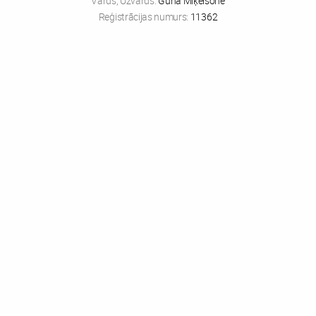
Vārds, Uzvārds:
Guna Miķelsone
Reģistrācijas numurs:
11362