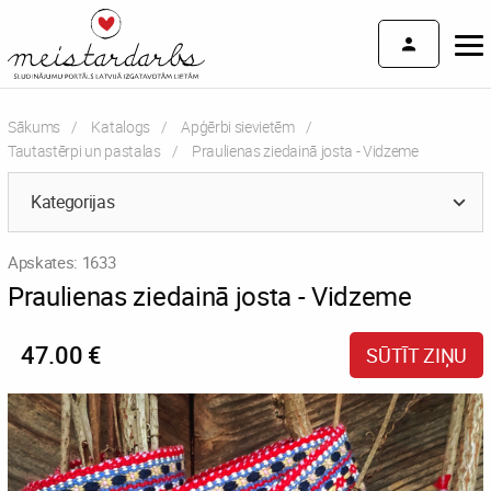
Sākums
Katalogs
Apģērbi sievietēm
Tautastērpi un pastalas
Current:
Praulienas ziedainā josta - Vidzeme
Kategorijas
Apskates: 1633
Praulienas ziedainā josta - Vidzeme
47.00 €
SŪTĪT ZIŅU