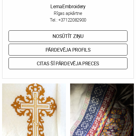
LemaEmbroidery
Rīgas apkārtne
Tel.:
+37122082900
NOSŪTĪT ZIŅU
PĀRDEVĒJA PROFILS
CITAS ŠĪ PĀRDEVĒJA PRECES