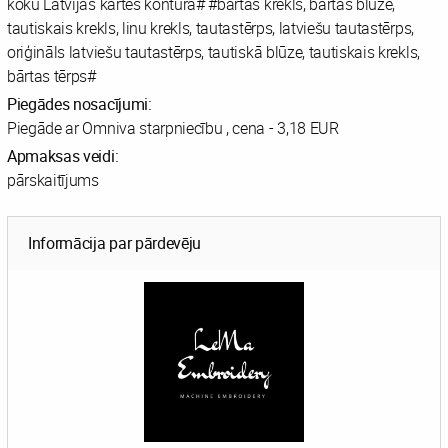
koku Latvijas kartes kontūrā# #bārtas krekls, bārtas blūze,
tautiskais krekls, linu krekls, tautastērps, latviešu tautastērps,
oriģināls latviešu tautastērps, tautiskā blūze, tautiskais krekls,
bārtas tērps#
Piegādes nosacījumi:
Piegāde ar Omniva starpniecību , cena - 3,18 EUR
Apmaksas veidi:
pārskaitījums
Informācija par pārdevēju