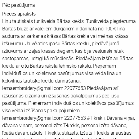
Pēc pasūtījuma
Preces apraksts:
Linu tautiskais tunikveida Bārtas krekls. Tunikveida piegriezuma
Bārtas blūze ar vaļējiem dūrgaliem ir darināta no 100% lina
auduma ar sarkanas krāsas Bārtas krekla vai melnas krāsas
izšuvumu. Ja vēlaties īpašu Bārtas kreklu , piedāvājumā
izšuvums ar zaļas krāsas diegiem, kas bija vēsturiski retāk
sastopamas, līdzīgi kā mūsdienās. Piedāvājam izšūt arī Bārtas
kreklu ar citu Bārtas raksta tehnisko rakstu. Pieņemam
individuālos un kolektīvos pasūtījumus visa veida lina un
kokvilnas tautisko kreklu darināšanai.
lemaembroidery@gmail.com 22077653 Piedāvājam arī
izšūšanas dizaina un izšūšanas pakalpojumus pēc jūsu
pasūtījuma. Pieņemam individuālos un kolektīvos pasūtījumus
visa veida izšūšanas pakalpojumiem.
lemaembroidery@gmail.com 22077653 #T krekli, Dāvana viņai,
dāvana viņam, personalizēts T-krekls, personalizēta dāvana,
īpaša dāvan, izšūts T krekls, stilizēts, Izšūts T-krekls ar austras