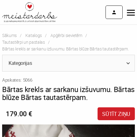
Sākums
Katalogs
Apģērbi sievietēm
Tautastērpi un pastalas
Current:
Bārtas krekls ar sarkanu izšuvumu. Bārtas blūze Bārtas tautastērpam.
Kategorijas
Apskates: 5066
Bārtas krekls ar sarkanu izšuvumu. Bārtas
blūze Bārtas tautastērpam.
179.00 €
SŪTĪT ZIŅU