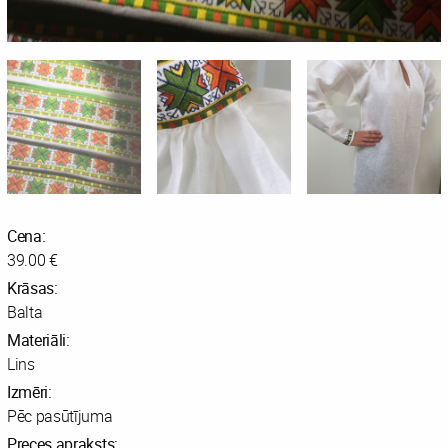
Cena:
39.00 €
Krāsas:
Balta
Materiāli:
Lins
Izmēri:
Pēc pasūtījuma
Preces apraksts: