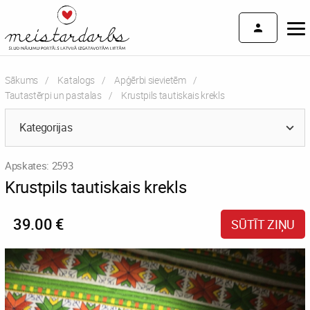
Sākums
Katalogs
Apģērbi sievietēm
Tautastērpi un pastalas
Current:
Krustpils tautiskais krekls
Kategorijas
Apskates: 2593
Krustpils tautiskais krekls
39.00 €
SŪTĪT ZIŅU