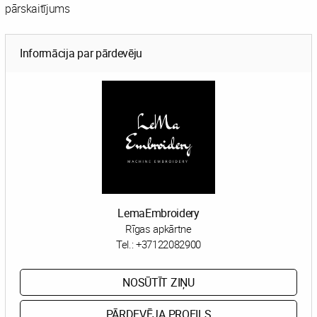
pārskaitījums
Informācija par pārdevēju
LemaEmbroidery
Rīgas apkārtne
Tel.:
+37122082900
NOSŪTĪT ZIŅU
PĀRDEVĒJA PROFILS