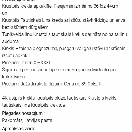
Krustpils krekla apkaklīte. Pieejamie izmēri no 36 īdz 44cm
un
Krustpils Tautiskais Lina krekls ar izšūtu stāvkrādziņu un ar vai
bez izšūtiem dūrgaliem.
Tunikveida linu Krustpils tautiskais krekls darināts no balta linu
auduma.
Krekls – taisna piegriezuma, pusgaru vai garu stāvu ar krāsaini
izšūtu apkakli.
Pieejami izmēri XS-XXXL
Šujam arī pēc individuālajiem mēriem gan individuāli gan
kolektīviem.
Pieejami dažādi rakstu dizaini. Cena no 39-95EUR.
#Krustpils krekls, krustpils blūze, tautiskais Krustpis krekls,
tautiskais lina Krustpils krekls, #
Piegādes nosacījumi:
Pakomāts, Latvijas pasts
Apmaksas veidi: