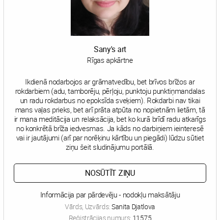
Sany's art
Rīgas apkārtne
Ikdienā nodarbojos ar grāmatvedību, bet brīvos brīžos ar
rokdarbiem (adu, tamborēju, pērļoju, punktoju punktiņmandalas
un radu rokdarbus no epoksīda sveķiem). Rokdarbi nav tikai
mans vaļas prieks, bet arī prāta atpūta no nopietnām lietām, tā
ir mana meditācija un relaksācija, bet ko kurā brīdī radu atkarīgs
no konkrētā brīža iedvesmas. Ja kāds no darbiņiem ieinteresē
vai ir jautājumi (arī par norēķinu kārtību un piegādi) lūdzu sūtiet
ziņu šeit sludinājumu portālā.
NOSŪTĪT ZIŅU
Informācija par pārdevēju - nodokļu maksātāju
Vārds, Uzvārds:
Sanita Djatlova
Reģistrācijas numurs:
11575