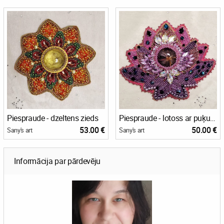
Piespraude - dzeltens zieds
Piespraude - lotoss ar puķu zirni
53.00 €
50.00 €
Sany's art
Sany's art
Informācija par pārdevēju