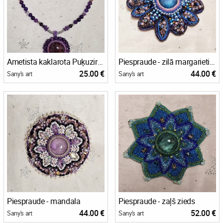
Ametista kaklarota Puķuzirnis
Piespraude - zilā margarietiņa
25.00 €
44.00 €
Sany's art
Sany's art
Piespraude - mandala
Piespraude - zaļš zieds
44.00 €
52.00 €
Sany's art
Sany's art