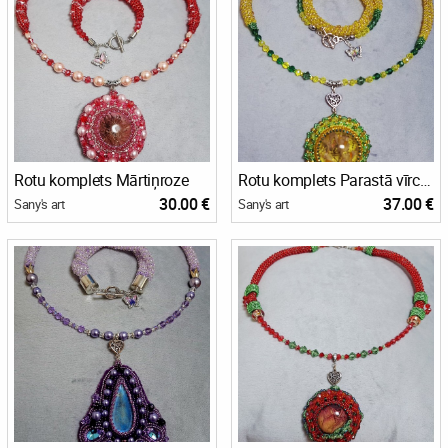
Rotu komplets Mārtiņroze
Rotu komplets Parastā vīrcele
30.00 €
37.00 €
Sany's art
Sany's art