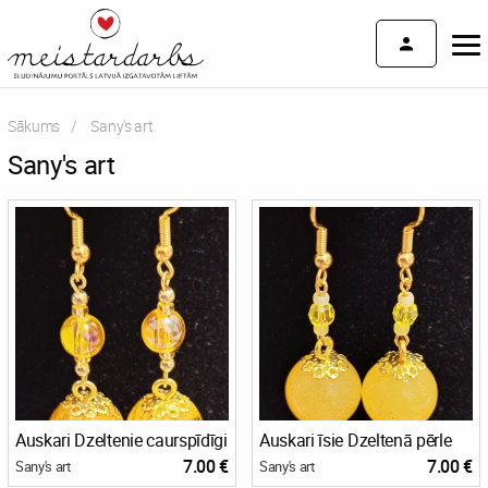
Sākums
Current:
Sany's art
Sany's art
Auskari Dzeltenie caurspīdīgi
Auskari īsie Dzeltenā pērle
7.00 €
7.00 €
Sany's art
Sany's art