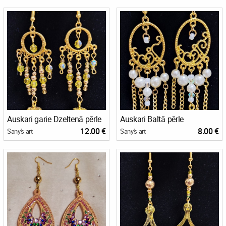
Auskari garie Dzeltenā pērle
Auskari Baltā pērle
12.00 €
8.00 €
Sany's art
Sany's art