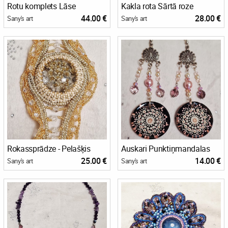
Rotu komplets Lāse
Kakla rota Sārtā roze
44.00 €
28.00 €
Sany's art
Sany's art
Rokassprādze - Pelašķis
Auskari Punktiņmandalas
25.00 €
14.00 €
Sany's art
Sany's art