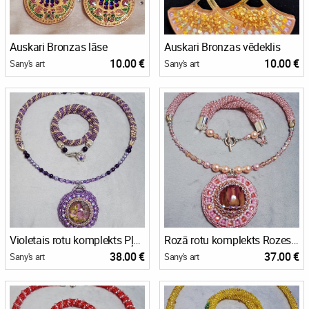
Auskari Bronzas lāse
Auskari Bronzas vēdeklis
10.00 €
10.00 €
Sany's art
Sany's art
Violetais rotu komplekts Pļavas ziedi
Rozā rotu komplekts Rozes pumpurs
38.00 €
37.00 €
Sany's art
Sany's art