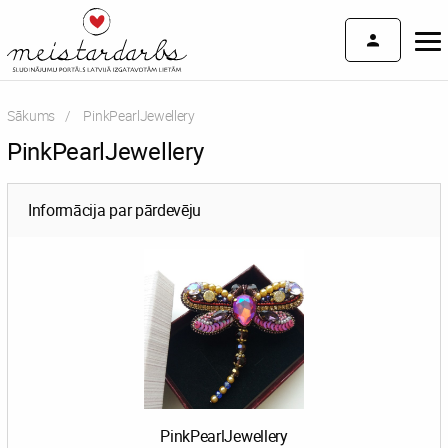
Sākums
Current:
PinkPearlJewellery
PinkPearlJewellery
Informācija par pārdevēju
PinkPearlJewellery