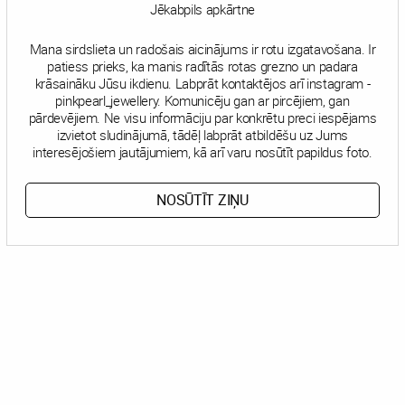
Jēkabpils apkārtne
Mana sirdslieta un radošais aicinājums ir rotu izgatavošana. Ir
patiess prieks, ka manis radītās rotas grezno un padara
krāsaināku Jūsu ikdienu. Labprāt kontaktējos arī instagram -
pinkpearl_jewellery. Komunicēju gan ar pircējiem, gan
pārdevējiem. Ne visu informāciju par konkrētu preci iespējams
izvietot sludinājumā, tādēļ labprāt atbildēšu uz Jums
interesējošiem jautājumiem, kā arī varu nosūtīt papildus foto.
NOSŪTĪT ZIŅU