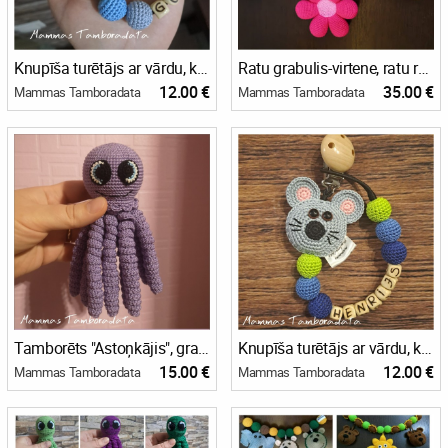
Knupīša turētājs ar vārdu, knupīšturētājs, knupīša sargs, raudzību dāvana, personalizēta dāvana mazulim
Ratu grabulis-virtene, ratu rotaļlieta, grabulītis mazuļa ratiem, attīstošā rotaļlieta
12.00 €
35.00 €
Mammas Tamboradata
Mammas Tamboradata
Tamborēts "Astoņkājis", grabulis, grabulītis mazulim, attīstošā rotaļlieta
Knupīša turētājs ar vārdu, knupīšturētājs, knupīša sargs, dāvana mazulim, personalizēta dāvana mazulim, raudzību dāvana
15.00 €
12.00 €
Mammas Tamboradata
Mammas Tamboradata