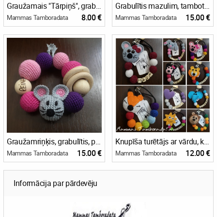
Graužamais "Tārpiņš", grabulis, grabulītis mazulim
Grabulītis mazulim, tambotēts, viegls, krāsains ar dzīvnieciņu elementiem, lieliska dāvana raudzībām
8.00 €
15.00 €
Mammas Tamboradata
Mammas Tamboradata
Graužamriņķis, grabulītis, personalizēta dāvana mazulim
Knupīša turētājs ar vārdu, knupīšturētājs, knupīša sargs, dāvana mazulim, personalizēta dāvana mazulim, raudzību dāvana, tamborēts
15.00 €
12.00 €
Mammas Tamboradata
Mammas Tamboradata
Informācija par pārdevēju