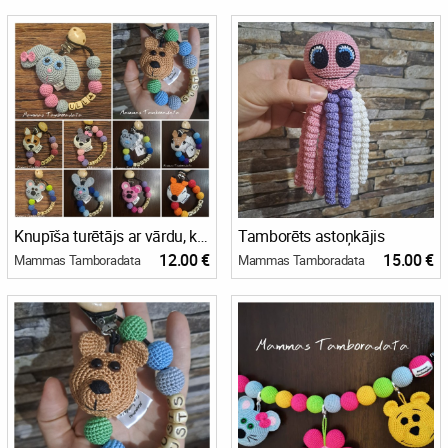
Knupīša turētājs ar vārdu, knupīšturētājs, knupīša sargs, raudzību dāvana, personalizēta dāvana mazulim
Tamborēts astoņkājis
12.00 €
15.00 €
Mammas Tamboradata
Mammas Tamboradata