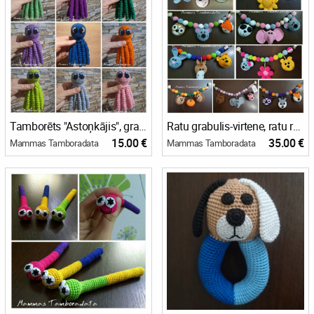
Tamborēts "Astoņkājis", grabulis, grabulītis mazulim, attīstošā rotaļlieta
Ratu grabulis-virtene, ratu rotaļlieta, grabulītis mazuļa ratiem, attīstošā rotaļlieta
15.00 €
35.00 €
Mammas Tamboradata
Mammas Tamboradata