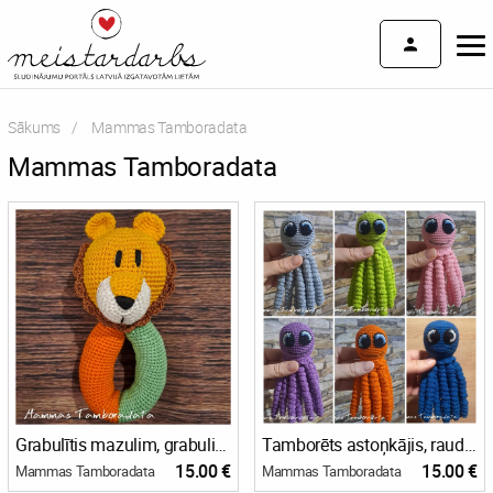
Sākums
Current:
Mammas Tamboradata
Mammas Tamboradata
Grabulītis mazulim, grabulis mazulim ar dzīvnieciņu, raudzību dāvana, dāvana mazulim
Tamborēts astoņkājis, raudzību dāvana mazulim, dāvana jaundzimušajam, grabulis mazulim, tamborēta rotaļlieta
15.00 €
15.00 €
Mammas Tamboradata
Mammas Tamboradata