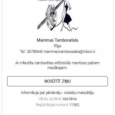
Mammas Tamboradata
Rīga
Tel::
26790643 mammastamboradata@inbox.lv
Ar mīlestību tamborētas attīstošās mantiņas pašiem
mazākajiem.
NOSŪTĪT ZIŅU
Informācija par pārdevēju - nodokļu maksātāju
Vārds, Uzvārds:
Ilze Silina
Reģistrācijas numurs:
11562