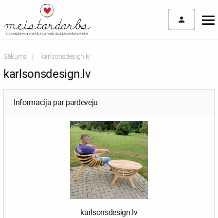
Sākums
Current:
karlsonsdesign.lv
karlsonsdesign.lv
Informācija par pārdevēju
karlsonsdesign.lv