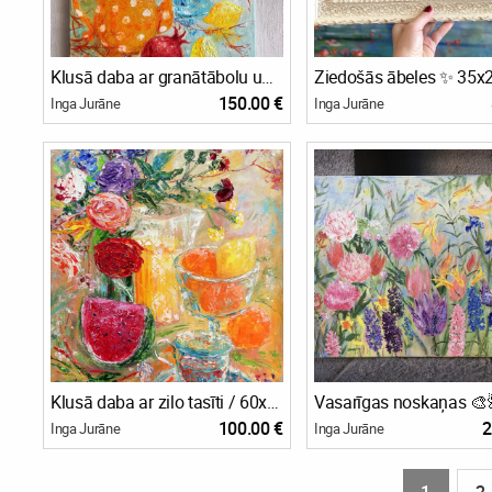
Klusā daba ar granātābolu un lilijām / 60x40
Ziedošās ābeles ✨ 35x
150.00 €
Inga Jurāne
Inga Jurāne
Klusā daba ar zilo tasīti / 60x40
100.00 €
2
Inga Jurāne
Inga Jurāne