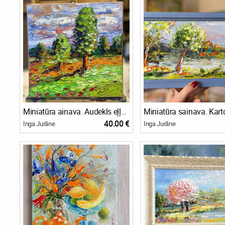
Miniatūra ainava. Audekls eļļa. 👌🖼️ 🎉 26x26
40.00 €
Inga Jurāne
Inga Jurāne