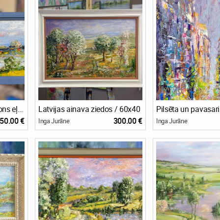
Miniatūra sainava. Kartons eļļa. 👌🖼️ 🎉16x35cm - 50eu
Latvijas ainava ziedos / 60x40
Pilsēta un pavasar
50.00 €
300.00 €
Inga Jurāne
Inga Jurāne