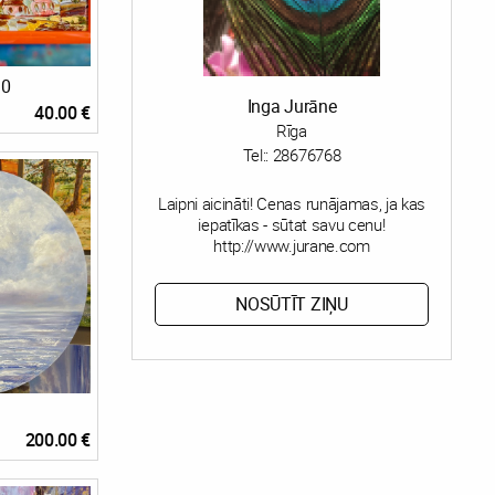
30
Inga Jurāne
40.00 €
Rīga
Tel::
28676768
Laipni aicināti! Cenas runājamas, ja kas
iepatīkas - sūtat savu cenu!
http://www.jurane.com
NOSŪTĪT ZIŅU
200.00 €