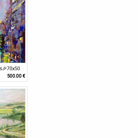
is🎉70x50
500.00 €