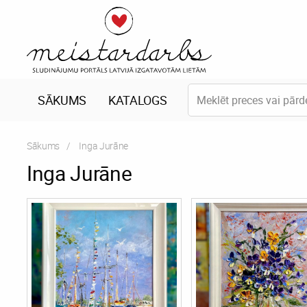
SĀKUMS
KATALOGS
Sākums
Current:
Inga Jurāne
Inga Jurāne