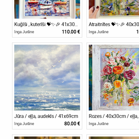
Kuģīši , kuterīši 💝✨🎉 41x30cm eļļa, 80eu🎉
Atraitnītes 💝✨🎉 40x3
110.00 €
1
Inga Jurāne
Inga Jurāne
Jūra / eļļa, audekls / 41x69cm
80.00 €
Inga Jurāne
Inga Jurāne