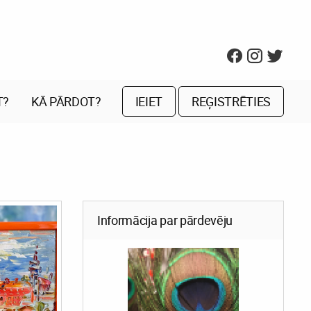
T?
KĀ PĀRDOT?
IEIET
REĢISTRĒTIES
Informācija par pārdevēju