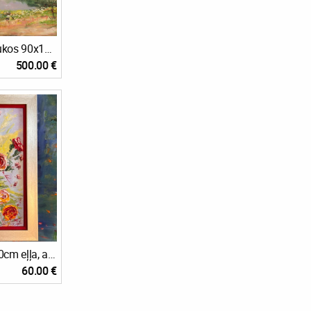
Fantāzija - Reiz Laukos 90x110cm
500.00 €
Rozes 💝✨🎉 41x30cm eļļa, audekls, kartons🖼️ 60eu🎉
60.00 €