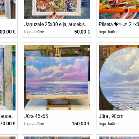
0
Jāņuzāle 25x30 eļļa, audekls, kartons💥 50eu
Pilsēta 💝✨🎉 21x
00.00 €
50.00 €
Inga Jurāne
Inga Jurāne
Rozes / 40x30cm / eļļa, audekls uz kartona
Jūra 45x65
Jūra , 90cm
70.00 €
150.00 €
Inga Jurāne
Inga Jurāne