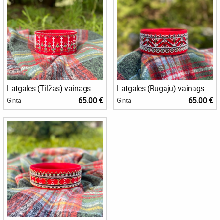
Latgales (Tilžas) vainags
Latgales (Rugāju) vainags
65.00 €
65.00 €
Ginta
Ginta