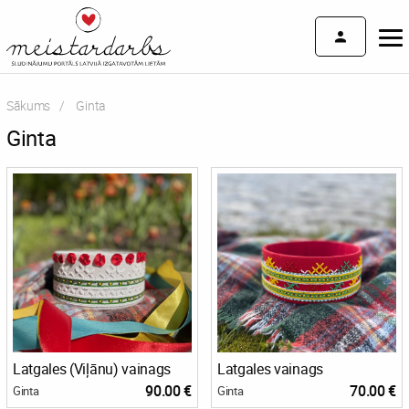
Sākums
Current:
Ginta
Ginta
Latgales (Viļānu) vainags
Latgales vainags
90.00 €
70.00 €
Ginta
Ginta