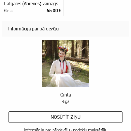
Latgales (Abrenes) vainags
65.00 €
Ginta
Informācija par pārdevēju
Ginta
Rīga
NOSŪTĪT ZIŅU
Informācija par pārdevēju - nodokļu maksātāju