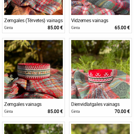
Zemgales (Tērvetes) vainags
Vidzemes vainags
85.00 €
65.00 €
Ginta
Ginta
Zemgales vainags
Dienvidlatgales vainags
85.00 €
70.00 €
Ginta
Ginta