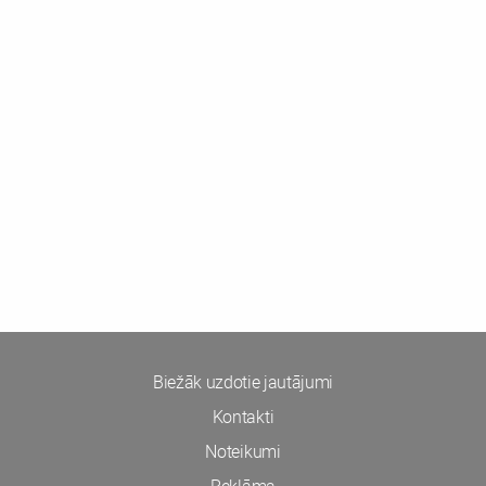
Biežāk uzdotie jautājumi
Kontakti
Noteikumi
Reklāma