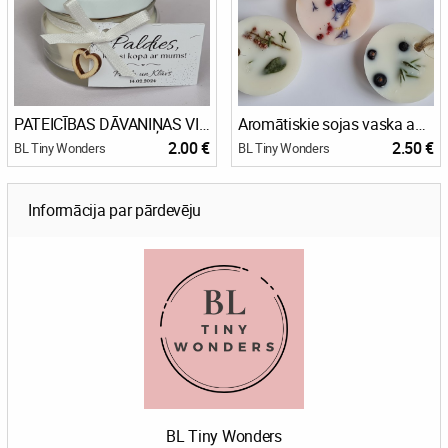
PATEICĪBAS DĀVANIŅAS VIESIEM
Aromātiskie sojas vaska aplīši – mazās prieka dāvaniņas!
2.00 €
2.50 €
BL Tiny Wonders
BL Tiny Wonders
Informācija par pārdevēju
BL Tiny Wonders