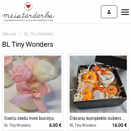
Sākums
Current:
BL Tiny Wonders
BL Tiny Wonders
Sveču ziedu mini burciņa
Dāvanu komplekts rudens noskaņai
6.00 €
16.00 €
BL Tiny Wonders
BL Tiny Wonders