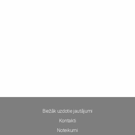
Biežāk uzdotie jautājumi
Kontakti
Noteikumi