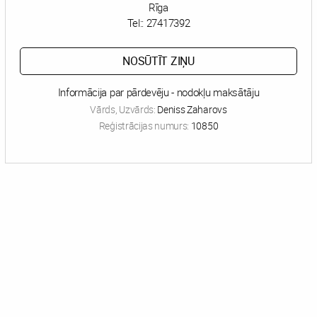
Rīga
Tel::
27417392
NOSŪTĪT ZIŅU
Informācija par pārdevēju - nodokļu maksātāju
Vārds, Uzvārds:
Deniss Zaharovs
Reģistrācijas numurs:
10850