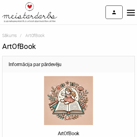
Sākums
Current:
ArtOfBook
ArtOfBook
Informācija par pārdevēju
ArtOfBook