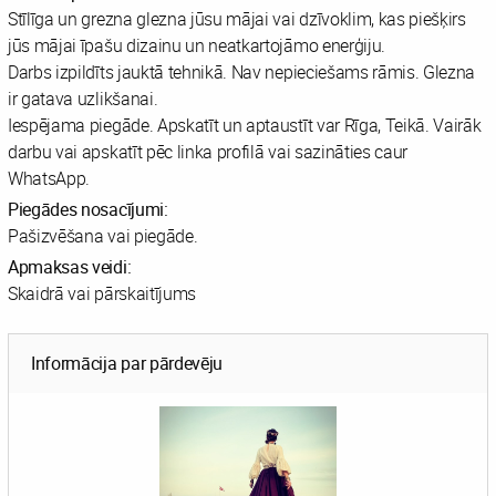
Stīlīga un grezna glezna jūsu mājai vai dzīvoklim, kas piešķirs
jūs mājai īpašu dizainu un neatkartojāmo enerģiju.
Darbs izpildīts jauktā tehnikā. Nav nepieciešams rāmis. Glezna
ir gatava uzlikšanai.
Iespējama piegāde. Apskatīt un aptaustīt var Rīga, Teikā. Vairāk
darbu vai apskatīt pēc linka profilā vai sazināties caur
WhatsApp.
Piegādes nosacījumi:
Pašizvēšana vai piegāde.
Apmaksas veidi:
Skaidrā vai pārskaitījums
Informācija par pārdevēju