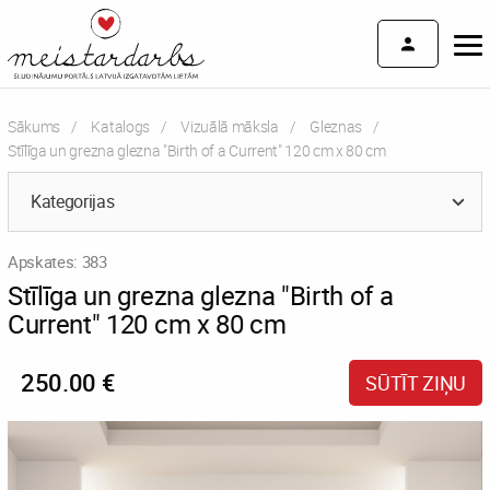
Sākums
Katalogs
Vizuālā māksla
Gleznas
Current:
Stīlīga un grezna glezna "Birth of a Current" 120 cm x 80 cm
Kategorijas
Apskates: 383
Stīlīga un grezna glezna "Birth of a
Current" 120 cm x 80 cm
250.00 €
SŪTĪT ZIŅU