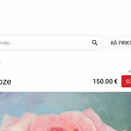
KĀ PIRK
e
A
oze
150.00 €
S