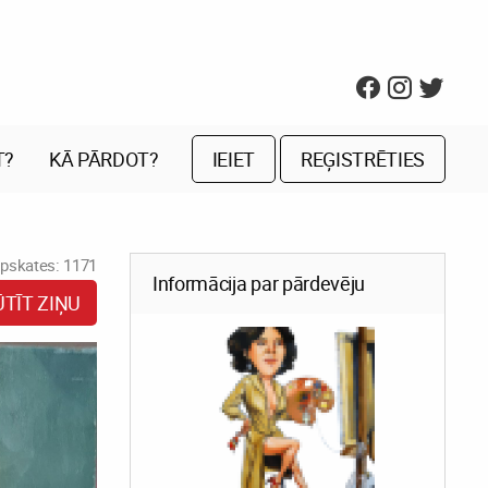
T?
KĀ PĀRDOT?
IEIET
REĢISTRĒTIES
pskates: 1171
Informācija par pārdevēju
ŪTĪT ZIŅU