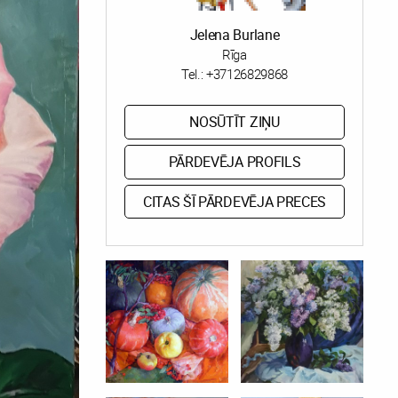
Jelena Burlane
Rīga
Tel.:
+37126829868
NOSŪTĪT ZIŅU
PĀRDEVĒJA PROFILS
CITAS ŠĪ PĀRDEVĒJA PRECES