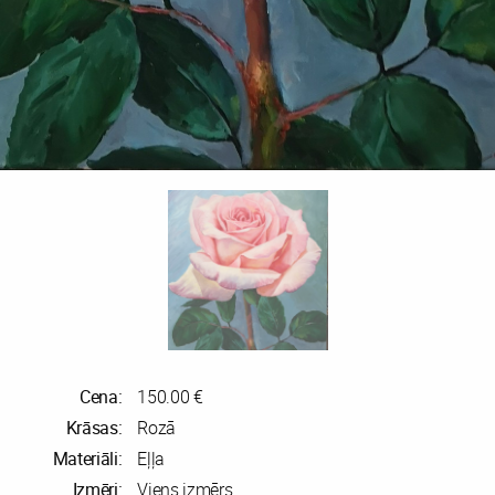
Cena:
150.00 €
Krāsas:
Rozā
Materiāli:
Eļļa
Izmēri:
Viens izmērs