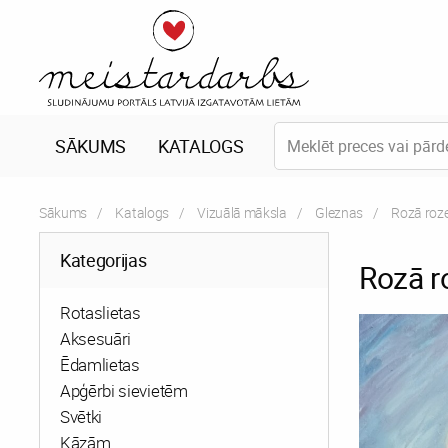
SĀKUMS
KATALOGS
Sākums
Katalogs
Vizuālā māksla
Gleznas
Current:
Rozā roz
Kategorijas
Rozā r
Rotaslietas
Aksesuāri
Ēdamlietas
Apģērbi sievietēm
Svētki
Kāzām