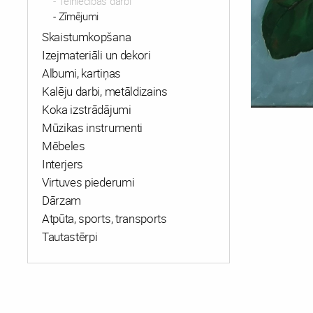
Tēlniecības darbi
Zīmējumi
Skaistumkopšana
Izejmateriāli un dekori
Albumi, kartiņas
Kalēju darbi, metāldizains
Koka izstrādājumi
Mūzikas instrumenti
Mēbeles
Interjers
Virtuves piederumi
Dārzam
Atpūta, sports, transports
Tautastērpi