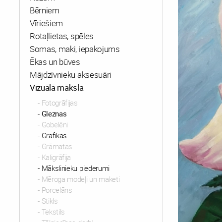
Bērniem
Vīriešiem
Rotaļlietas, spēles
Somas, maki, iepakojums
Ēkas un būves
Mājdzīvnieku aksesuāri
Vizuālā māksla
Fotogrāfijas
Gleznas
Gobelēni
Grafikas
Grāmatas
Kaligrāfija
Mākslinieku piederumi
Mēroga modeļi un maketi
Porcelāns
Stikls
Tekstils