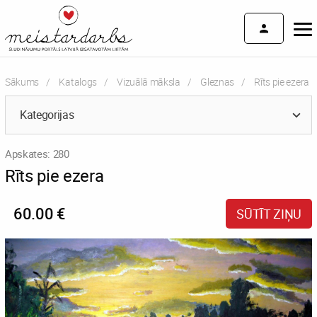
Sākums
Katalogs
Vizuālā māksla
Gleznas
Current:
Rīts pie ezera
Kategorijas
Apskates: 280
Rīts pie ezera
60.00 €
SŪTĪT ZIŅU