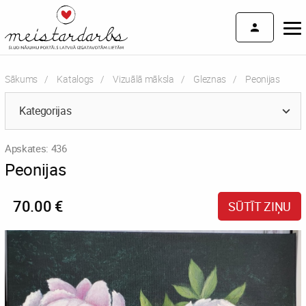
Sākums
Katalogs
Vizuālā māksla
Gleznas
Current:
Peonijas
Kategorijas
Apskates: 436
Peonijas
70.00 €
SŪTĪT ZIŅU