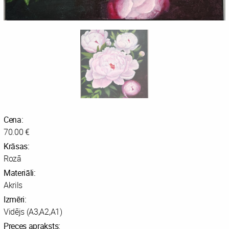
Cena:
70.00 €
Krāsas:
Rozā
Materiāli:
Akrils
Izmēri:
Vidējs (A3,A2,A1)
Preces apraksts: