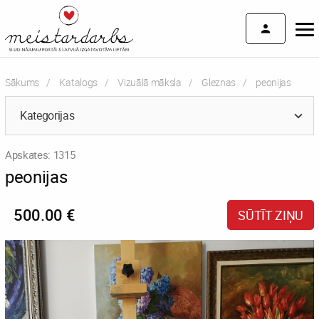
Sākums
Katalogs
Vizuālā māksla
Gleznas
Current:
peonijas
Kategorijas
Apskates: 1315
peonijas
500.00 €
SŪTĪT ZIŅU