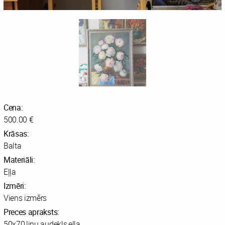
Cena:
500.00 €
Krāsas:
Balta
Materiāli:
Eļļa
Izmēri:
Viens izmērs
Preces apraksts:
50x70,linu audekls,eļļa.