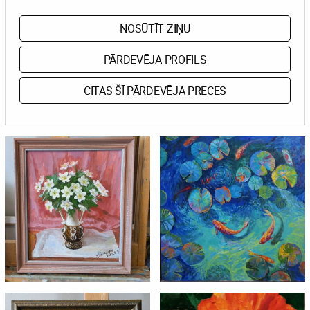
NOSŪTĪT ZIŅU
PĀRDEVĒJA PROFILS
CITAS ŠĪ PĀRDEVĒJA PRECES