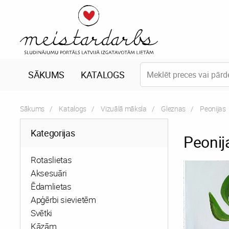
SĀKUMS
KATALOGS
Sākums
Katalogs
Vizuālā māksla
Gleznas
Current:
Peonijas
Kategorijas
Peonij
Rotaslietas
Aksesuāri
Ēdamlietas
Apģērbi sievietēm
Svētki
Kāzām