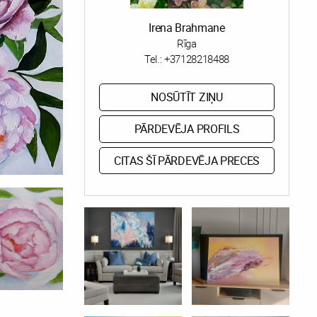
Irena Brahmane
Rīga
Tel.:
+37128218488
NOSŪTĪT ZIŅU
PĀRDEVĒJA PROFILS
CITAS ŠĪ PĀRDEVĒJA PRECES