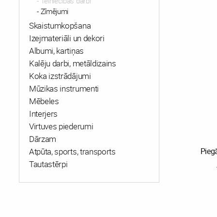
Tēlniecības darbi
Zīmējumi
Skaistumkopšana
Izejmateriāli un dekori
Albumi, kartiņas
Kalēju darbi, metāldizains
Koka izstrādājumi
Mūzikas instrumenti
Mēbeles
Interjers
Virtuves piederumi
Dārzam
Atpūta, sports, transports
Pieg
Tautastērpi