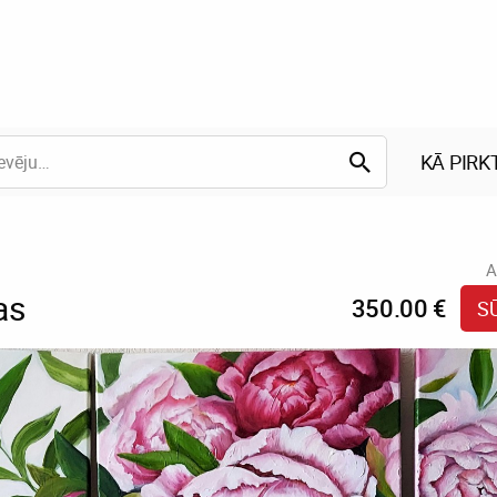
KĀ PIRK
A
as
350.00 €
S