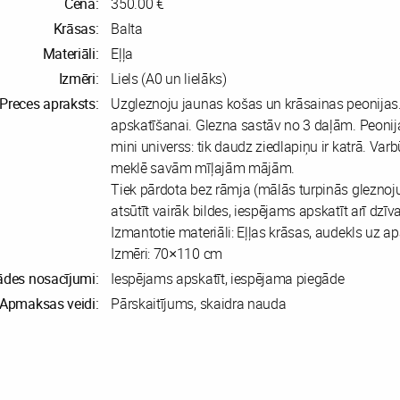
Cena:
350.00 €
Krāsas:
Balta
Materiāli:
Eļļa
Izmēri:
Liels (A0 un lielāks)
Preces apraksts:
Uzgleznoju jaunas košas un krāsainas peonijas
apskatīšanai. Glezna sastāv no 3 daļām. Peonija
mini universs: tik daudz ziedlapiņu ir katrā. Varbū
meklē savām mīļajām mājām.
Tiek pārdota bez rāmja (mālās turpinās glezno
atsūtīt vairāk bildes, iespējams apskatīt arī dzīva
Izmantotie materiāli: Eļļas krāsas, audekls uz 
Izmēri: 70×110 cm
ādes nosacījumi:
Iespējams apskatīt, iespējama piegāde
Apmaksas veidi:
Pārskaitījums, skaidra nauda