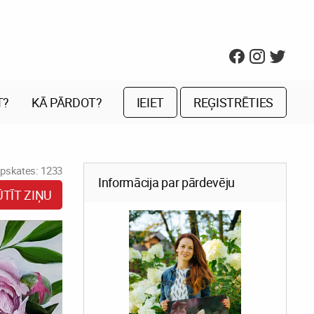
T?
KĀ PĀRDOT?
IEIET
REĢISTRĒTIES
pskates: 1233
Informācija par pārdevēju
ŪTĪT ZIŅU