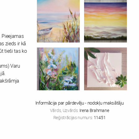
. Pieejamas
s zieds ir kā
t tieši tas ko
jums) Varu
jā.
apakšrāmja
Informācija par pārdevēju - nodokļu maksātāju
Vārds, Uzvārds:
Irena Brahmane
Reģistrācijas numurs:
11451